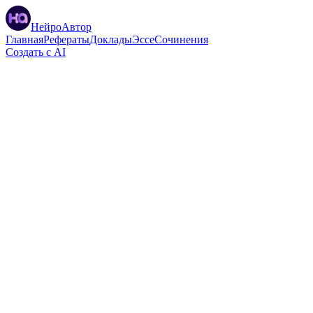
НейроАвтор
Главная
Рефераты
Доклады
Эссе
Сочинения
Создать с AI