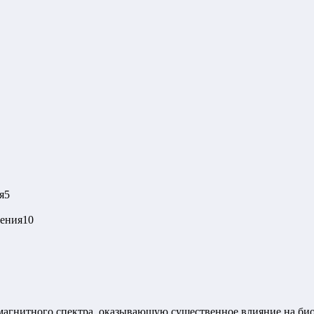
я
5
чения
10
омагнитного спектра, оказывающую существенное влияние на био