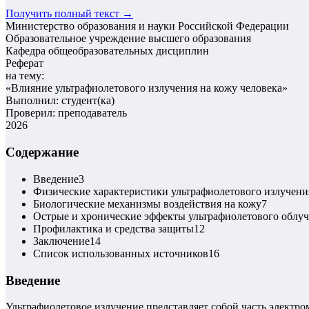
Получить полный текст →
Министерство образования и науки Российской Федерации
Образовательное учреждение высшего образования
Кафедра общеобразовательных дисциплин
Реферат
на тему:
«
Влияние ультрафиолетового излучения на кожу человека
»
Выполнил: студент(ка)
Проверил: преподаватель
2026
Содержание
Введение
3
Физические характеристики ультрафиолетового излучени
Биологические механизмы воздействия на кожу
7
Острые и хронические эффекты ультрафиолетового облу
Профилактика и средства защиты
12
Заключение
14
Список использованных источников
16
Введение
Ультрафиолетовое излучение представляет собой часть электр