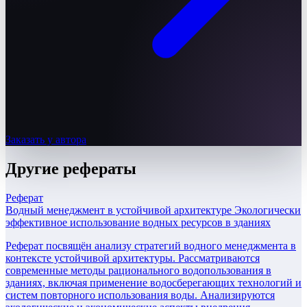
Заказать у автора
Другие
рефераты
Реферат
Водный менеджмент в устойчивой архитектуре Экологически
эффективное использование водных ресурсов в зданиях
Реферат посвящён анализу стратегий водного менеджмента в
контексте устойчивой архитектуры. Рассматриваются
современные методы рационального водопользования в
зданиях, включая применение водосберегающих технологий и
систем повторного использования воды. Анализируются