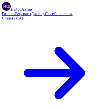
НейроАвтор
Главная
Рефераты
Доклады
Эссе
Сочинения
Создать с AI