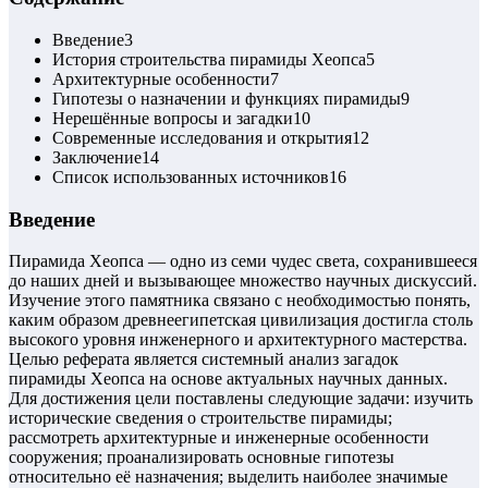
Введение
3
История строительства пирамиды Хеопса
5
Архитектурные особенности
7
Гипотезы о назначении и функциях пирамиды
9
Нерешённые вопросы и загадки
10
Современные исследования и открытия
12
Заключение
14
Список использованных источников
16
Введение
Пирамида Хеопса — одно из семи чудес света, сохранившееся
до наших дней и вызывающее множество научных дискуссий.
Изучение этого памятника связано с необходимостью понять,
каким образом древнеегипетская цивилизация достигла столь
высокого уровня инженерного и архитектурного мастерства.
Целью реферата является системный анализ загадок
пирамиды Хеопса на основе актуальных научных данных.
Для достижения цели поставлены следующие задачи: изучить
исторические сведения о строительстве пирамиды;
рассмотреть архитектурные и инженерные особенности
сооружения; проанализировать основные гипотезы
относительно её назначения; выделить наиболее значимые