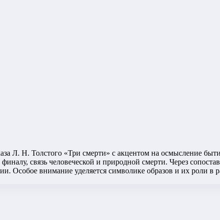
за Л. Н. Толстого «Три смерти» с акцентом на осмысление быти
иналу, связь человеческой и природной смерти. Через сопоста
и. Особое внимание уделяется символике образов и их роли в р