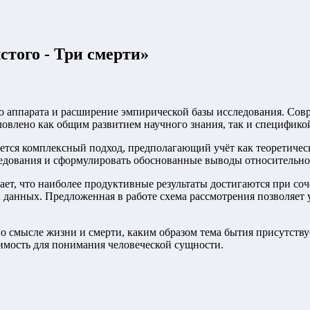
стого - Три смерти
»
о аппарата и расширение эмпирической базы исследования. Со
овлено как общим развитием научного знания, так и специфико
ется комплексный подход, предполагающий учёт как теоретическ
едования и сформулировать обоснованные выводы относительно 
ет, что наиболее продуктивные результаты достигаются при со
данных. Предложенная в работе схема рассмотрения позволяет 
 о смысле жизни и смерти, каким образом тема бытия присутству
имость для понимания человеческой сущности.