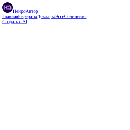
НейроАвтор
Главная
Рефераты
Доклады
Эссе
Сочинения
Создать с AI