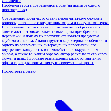
Сочинение
Проблема героя в современной прозе (на примере одного
произведения)
Современная проза часто ставит перед читателем сложные
вопросы, связанные с внутренним миром и поступками героя.
В сочинении рассматривается, как меняется образ героя в
зависимости от эпохи, какие новые черты приобретают
персонажи, и почему их поступки становятся предметом
глубокого анализа. Анализируются характерные особенности
одного из современных литературных персонажей, его
внутренние конфликты, взаимодействие с окружающим
миром, а также то, каким образом автор раскрывает его через
сюжет и язык. Итоговые размышления касаются значения
образа героя для понимания сути современной прозы.
Посмотреть превью