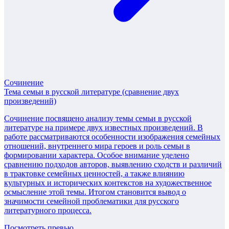
Сочинение
Тема семьи в русской литературе (сравнение двух
произведений)
Сочинение посвящено анализу темы семьи в русской
литературе на примере двух известных произведений. В
работе рассматриваются особенности изображения семейных
отношений, внутреннего мира героев и роль семьи в
формировании характера. Особое внимание уделено
сравнению подходов авторов, выявлению сходств и различий
в трактовке семейных ценностей, а также влиянию
культурных и исторических контекстов на художественное
осмысление этой темы. Итогом становится вывод о
значимости семейной проблематики для русского
литературного процесса.
Посмотреть превью