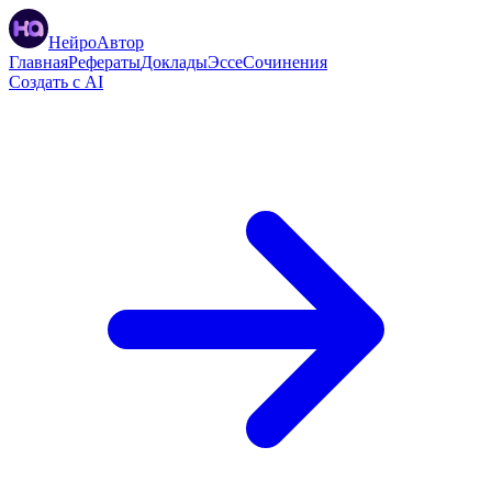
НейроАвтор
Главная
Рефераты
Доклады
Эссе
Сочинения
Создать с AI