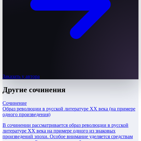
Заказать у автора
Другие
сочинения
Сочинение
Образ революции в русской литературе XX века (на примере
одного произведения)
В сочинении рассматривается образ революции в русской
литературе XX века на примере одного из знаковых
произведений эпохи. Особое внимание уделяется средствам