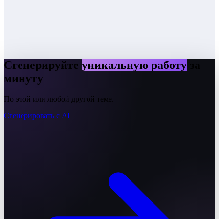
Сгенерируйте
уникальную работу
за
минуту
По этой или любой другой теме.
Сгенерировать с AI