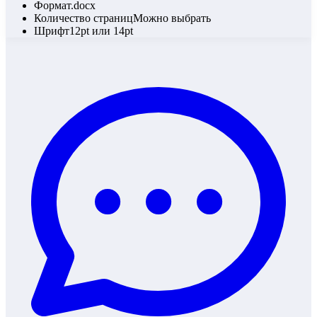
Формат
.docx
Количество страниц
Можно выбрать
Шрифт
12pt или 14pt