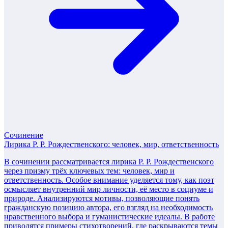
Сочинение
Лирика Р. Р. Рождественского: человек, мир, ответственность
В сочинении рассматривается лирика Р. Р. Рождественского
через призму трёх ключевых тем: человек, мир и
ответственность. Особое внимание уделяется тому, как поэт
осмысляет внутренний мир личности, её место в социуме и
природе. Анализируются мотивы, позволяющие понять
гражданскую позицию автора, его взгляд на необходимость
нравственного выбора и гуманистические идеалы. В работе
приводятся примеры стихотворений, где раскрываются темы