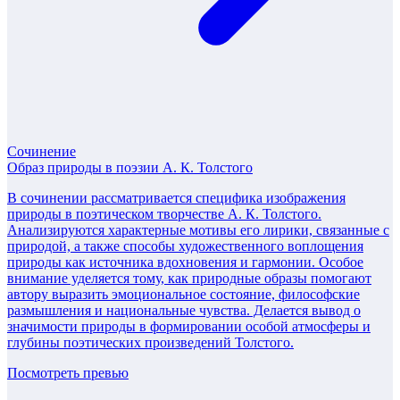
Сочинение
Образ природы в поэзии А. К. Толстого
В сочинении рассматривается специфика изображения
природы в поэтическом творчестве А. К. Толстого.
Анализируются характерные мотивы его лирики, связанные с
природой, а также способы художественного воплощения
природы как источника вдохновения и гармонии. Особое
внимание уделяется тому, как природные образы помогают
автору выразить эмоциональное состояние, философские
размышления и национальные чувства. Делается вывод о
значимости природы в формировании особой атмосферы и
глубины поэтических произведений Толстого.
Посмотреть превью