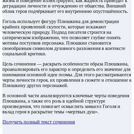
жизнь и поведение иллюстрируют, как жадность приводит к
деградации личности и отчуждению от общества. Внешний
облик героя подчёркивает его внутреннюю опустошённость.
Гоголь использует фигуру Плюшкина для демонстрации
крайних проявлений скупости, которые искажают
человеческую природу. Подход писателя строится на
сатирическом изображении, что позволяет глубже понять
мотивы поступков персонажа. Плюшкин становится
своеобразным символом духовного разложения в контексте
социальной критики.
Цель сочинения — раскрыть особенности образа Плюшкина,
проанализировать его характер и определить его значение для
понимания основной идеи поэмы. Для этого рассматриваются
черты личности героя, их проявления в сюжете и отношение к
Плюшкину других персонажей.
В основной части анализируются ключевые черты поведения
Плюшкина, а также его роль в идейной структуре
произведения, что помогает осмыслить замысел Гоголя и
вклад героя в раскрытие темы «мертвых душ».
Получить полный текст
сочинения