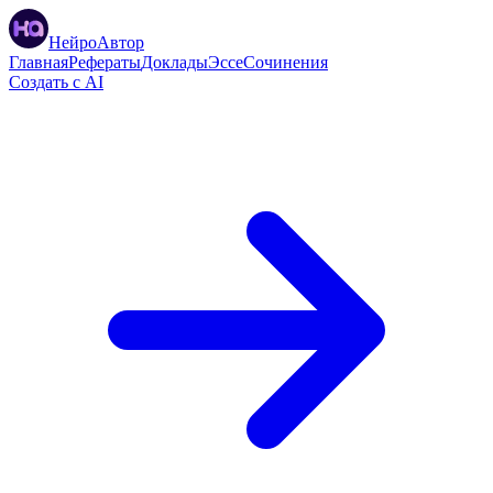
НейроАвтор
Главная
Рефераты
Доклады
Эссе
Сочинения
Создать с AI