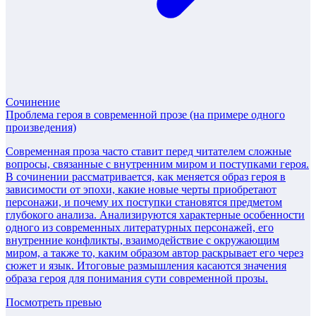
Сочинение
Проблема героя в современной прозе (на примере одного
произведения)
Современная проза часто ставит перед читателем сложные
вопросы, связанные с внутренним миром и поступками героя.
В сочинении рассматривается, как меняется образ героя в
зависимости от эпохи, какие новые черты приобретают
персонажи, и почему их поступки становятся предметом
глубокого анализа. Анализируются характерные особенности
одного из современных литературных персонажей, его
внутренние конфликты, взаимодействие с окружающим
миром, а также то, каким образом автор раскрывает его через
сюжет и язык. Итоговые размышления касаются значения
образа героя для понимания сути современной прозы.
Посмотреть превью