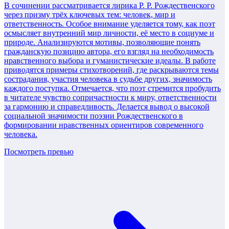
В сочинении рассматривается лирика Р. Р. Рождественского
через призму трёх ключевых тем: человек, мир и
ответственность. Особое внимание уделяется тому, как поэт
осмысляет внутренний мир личности, её место в социуме и
природе. Анализируются мотивы, позволяющие понять
гражданскую позицию автора, его взгляд на необходимость
нравственного выбора и гуманистические идеалы. В работе
приводятся примеры стихотворений, где раскрываются темы
сострадания, участия человека в судьбе других, значимость
каждого поступка. Отмечается, что поэт стремится пробудить
в читателе чувство сопричастности к миру, ответственности
за гармонию и справедливость. Делается вывод о высокой
социальной значимости поэзии Рождественского в
формировании нравственных ориентиров современного
человека.
Посмотреть превью