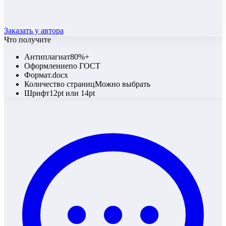
Заказать у автора
Что получите
Антиплагиат
80%+
Оформление
по ГОСТ
Формат
.docx
Количество страниц
Можно выбрать
Шрифт
12pt или 14pt