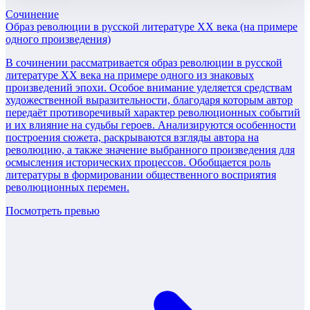
Сочинение
Образ революции в русской литературе XX века (на примере
одного произведения)
В сочинении рассматривается образ революции в русской
литературе XX века на примере одного из знаковых
произведений эпохи. Особое внимание уделяется средствам
художественной выразительности, благодаря которым автор
передаёт противоречивый характер революционных событий
и их влияние на судьбы героев. Анализируются особенности
построения сюжета, раскрываются взгляды автора на
революцию, а также значение выбранного произведения для
осмысления исторических процессов. Обобщается роль
литературы в формировании общественного восприятия
революционных перемен.
Посмотреть превью