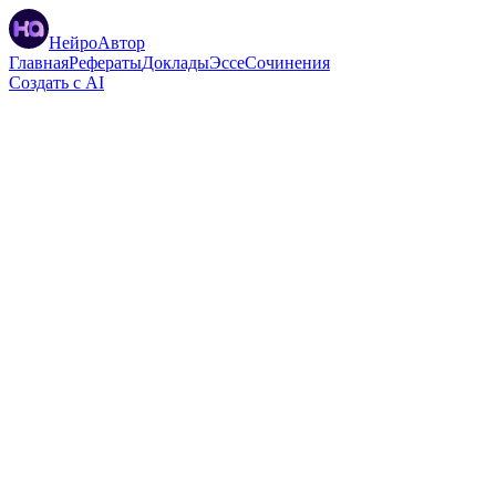
НейроАвтор
Главная
Рефераты
Доклады
Эссе
Сочинения
Создать с AI