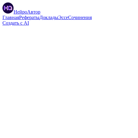
НейроАвтор
Главная
Рефераты
Доклады
Эссе
Сочинения
Создать с AI