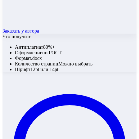
Заказать у автора
Что получите
Антиплагиат
80%+
Оформление
по ГОСТ
Формат
.docx
Количество страниц
Можно выбрать
Шрифт
12pt или 14pt