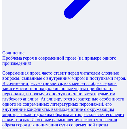
Сочинение
Проблема героя в современной прозе (на примере одного
произведения)
Современная проза часто ставит перед читателем сложные
вопросы, связанные с внутренним миром и поступками героя.
В сочинении рассматривается, как меняется образ героя в
зависимости от эпохи, какие новые черты приобретают
персонажи, и почему их поступки становятся предметом
глубокого анализа. Анализируются характерные особенности
одного из современных литературных персонажей, его
внутренние конфликты, взаимодействие с окружающим
миром, а также то, каким образом автор раскрывает его через
сюжет и язык. Итоговые размышления касаются значения
образа героя для понимания сути современной прозы.