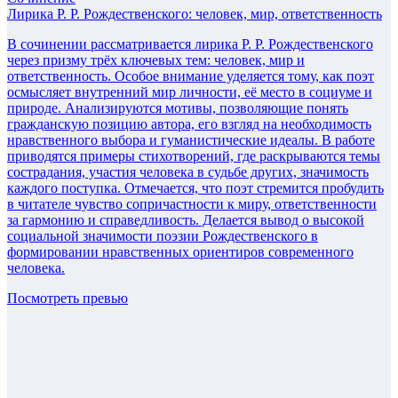
Лирика Р. Р. Рождественского: человек, мир, ответственность
В сочинении рассматривается лирика Р. Р. Рождественского
через призму трёх ключевых тем: человек, мир и
ответственность. Особое внимание уделяется тому, как поэт
осмысляет внутренний мир личности, её место в социуме и
природе. Анализируются мотивы, позволяющие понять
гражданскую позицию автора, его взгляд на необходимость
нравственного выбора и гуманистические идеалы. В работе
приводятся примеры стихотворений, где раскрываются темы
сострадания, участия человека в судьбе других, значимость
каждого поступка. Отмечается, что поэт стремится пробудить
в читателе чувство сопричастности к миру, ответственности
за гармонию и справедливость. Делается вывод о высокой
социальной значимости поэзии Рождественского в
формировании нравственных ориентиров современного
человека.
Посмотреть превью