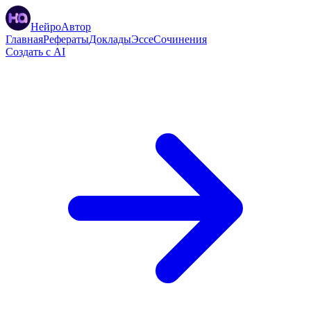
НейроАвтор
Главная
Рефераты
Доклады
Эссе
Сочинения
Создать с AI