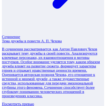
Сочинение
Тема дружбы в повести А. П. Чехова
В сочинении рассматривается, как Антон Павлович Чехов
раскрывает тему дружбы в своей повести. Анализируются
ключевые персонажи, их взаимоотношения и мотивы
поступков. Особое внимание уделяется тому, каким образом
дружба влияет на развитие сюжета, формирует характеры
героев и отражает нравственные ценности времени.
Оценивается авторская позиция Чехова, его отношение к
истинной и мнимой дружбе, а также художественные
средства, использованные для передачи эмоциональной
глубины этого феномена. Сочинение способствует более
глубокому пониманию человеческих отношений в
произведениях классика.
Посмотреть превью