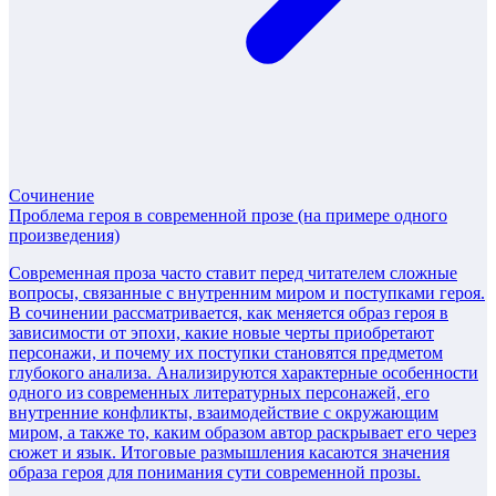
Сочинение
Проблема героя в современной прозе (на примере одного
произведения)
Современная проза часто ставит перед читателем сложные
вопросы, связанные с внутренним миром и поступками героя.
В сочинении рассматривается, как меняется образ героя в
зависимости от эпохи, какие новые черты приобретают
персонажи, и почему их поступки становятся предметом
глубокого анализа. Анализируются характерные особенности
одного из современных литературных персонажей, его
внутренние конфликты, взаимодействие с окружающим
миром, а также то, каким образом автор раскрывает его через
сюжет и язык. Итоговые размышления касаются значения
образа героя для понимания сути современной прозы.