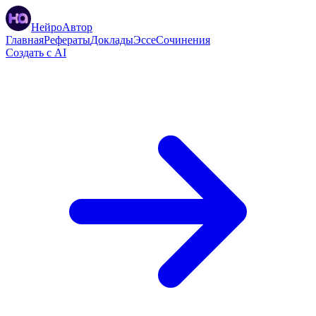
НейроАвтор
Главная
Рефераты
Доклады
Эссе
Сочинения
Создать с AI