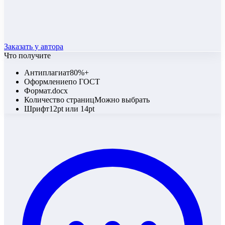
Заказать у автора
Что получите
Антиплагиат
80%+
Оформление
по ГОСТ
Формат
.docx
Количество страниц
Можно выбрать
Шрифт
12pt или 14pt