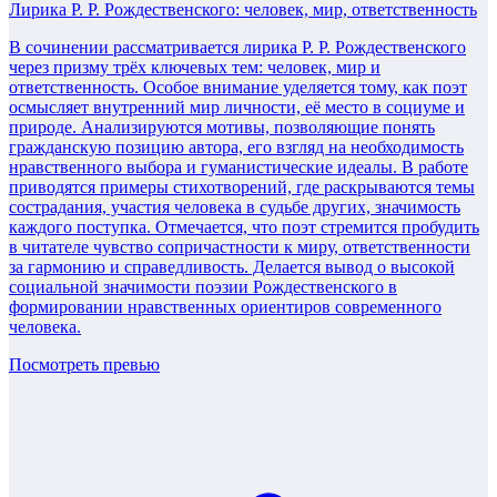
Лирика Р. Р. Рождественского: человек, мир, ответственность
В сочинении рассматривается лирика Р. Р. Рождественского
через призму трёх ключевых тем: человек, мир и
ответственность. Особое внимание уделяется тому, как поэт
осмысляет внутренний мир личности, её место в социуме и
природе. Анализируются мотивы, позволяющие понять
гражданскую позицию автора, его взгляд на необходимость
нравственного выбора и гуманистические идеалы. В работе
приводятся примеры стихотворений, где раскрываются темы
сострадания, участия человека в судьбе других, значимость
каждого поступка. Отмечается, что поэт стремится пробудить
в читателе чувство сопричастности к миру, ответственности
за гармонию и справедливость. Делается вывод о высокой
социальной значимости поэзии Рождественского в
формировании нравственных ориентиров современного
человека.
Посмотреть превью