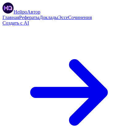
НейроАвтор
Главная
Рефераты
Доклады
Эссе
Сочинения
Создать с AI