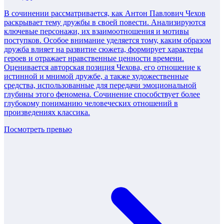
В сочинении рассматривается, как Антон Павлович Чехов
раскрывает тему дружбы в своей повести. Анализируются
ключевые персонажи, их взаимоотношения и мотивы
поступков. Особое внимание уделяется тому, каким образом
дружба влияет на развитие сюжета, формирует характеры
героев и отражает нравственные ценности времени.
Оценивается авторская позиция Чехова, его отношение к
истинной и мнимой дружбе, а также художественные
средства, использованные для передачи эмоциональной
глубины этого феномена. Сочинение способствует более
глубокому пониманию человеческих отношений в
произведениях классика.
Посмотреть превью