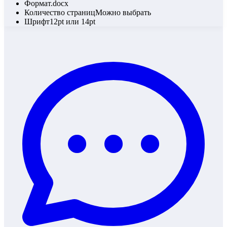
Формат
.docx
Количество страниц
Можно выбрать
Шрифт
12pt или 14pt