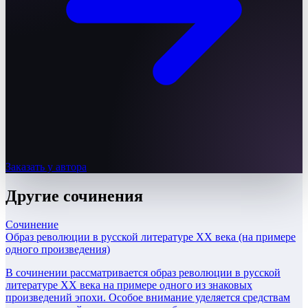
Заказать у автора
Другие
сочинения
Сочинение
Образ революции в русской литературе XX века (на примере
одного произведения)
В сочинении рассматривается образ революции в русской
литературе XX века на примере одного из знаковых
произведений эпохи. Особое внимание уделяется средствам