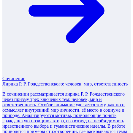
Сочинение
Лирика Р. Р. Рождественского: человек, мир, ответственность
В сочинении рассматривается лирика Р. Р. Рождественского
через призму трёх ключевых тем: человек, мир и
ответственность. Особое внимание уделяется тому, как поэт
осмысляет внутренний мир личности, её место в социуме и
природе. Анализируются мотивы, позволяющие понять
гражданскую позицию автора, его взгляд на необходимость
нравственного выбора и гуманистические идеалы. В работе
приводятся примеры стихотворений, где раскрываются темы