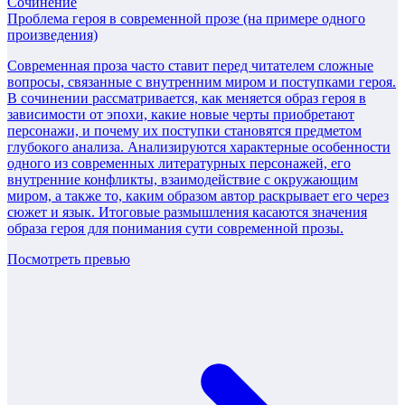
Сочинение
Проблема героя в современной прозе (на примере одного
произведения)
Современная проза часто ставит перед читателем сложные
вопросы, связанные с внутренним миром и поступками героя.
В сочинении рассматривается, как меняется образ героя в
зависимости от эпохи, какие новые черты приобретают
персонажи, и почему их поступки становятся предметом
глубокого анализа. Анализируются характерные особенности
одного из современных литературных персонажей, его
внутренние конфликты, взаимодействие с окружающим
миром, а также то, каким образом автор раскрывает его через
сюжет и язык. Итоговые размышления касаются значения
образа героя для понимания сути современной прозы.
Посмотреть превью