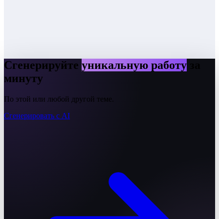
Сгенерируйте
уникальную работу
за
минуту
По этой или любой другой теме.
Сгенерировать с AI