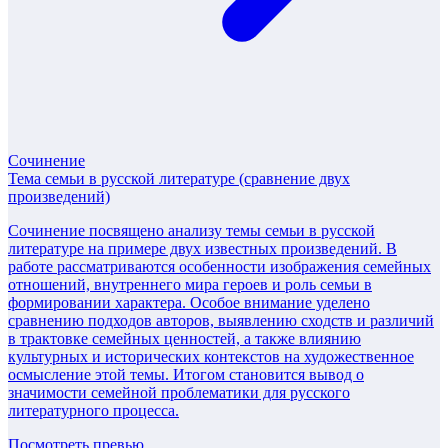
Сочинение
Тема семьи в русской литературе (сравнение двух
произведений)
Сочинение посвящено анализу темы семьи в русской
литературе на примере двух известных произведений. В
работе рассматриваются особенности изображения семейных
отношений, внутреннего мира героев и роль семьи в
формировании характера. Особое внимание уделено
сравнению подходов авторов, выявлению сходств и различий
в трактовке семейных ценностей, а также влиянию
культурных и исторических контекстов на художественное
осмысление этой темы. Итогом становится вывод о
значимости семейной проблематики для русского
литературного процесса.
Посмотреть превью