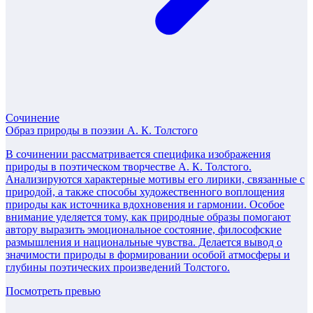
Сочинение
Образ природы в поэзии А. К. Толстого
В сочинении рассматривается специфика изображения
природы в поэтическом творчестве А. К. Толстого.
Анализируются характерные мотивы его лирики, связанные с
природой, а также способы художественного воплощения
природы как источника вдохновения и гармонии. Особое
внимание уделяется тому, как природные образы помогают
автору выразить эмоциональное состояние, философские
размышления и национальные чувства. Делается вывод о
значимости природы в формировании особой атмосферы и
глубины поэтических произведений Толстого.
Посмотреть превью