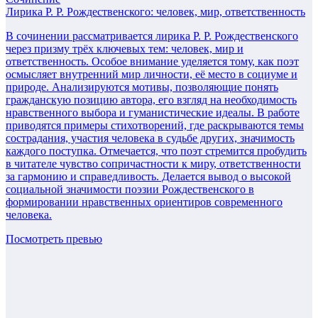
Лирика Р. Р. Рождественского: человек, мир, ответственность
В сочинении рассматривается лирика Р. Р. Рождественского
через призму трёх ключевых тем: человек, мир и
ответственность. Особое внимание уделяется тому, как поэт
осмысляет внутренний мир личности, её место в социуме и
природе. Анализируются мотивы, позволяющие понять
гражданскую позицию автора, его взгляд на необходимость
нравственного выбора и гуманистические идеалы. В работе
приводятся примеры стихотворений, где раскрываются темы
сострадания, участия человека в судьбе других, значимость
каждого поступка. Отмечается, что поэт стремится пробудить
в читателе чувство сопричастности к миру, ответственности
за гармонию и справедливость. Делается вывод о высокой
социальной значимости поэзии Рождественского в
формировании нравственных ориентиров современного
человека.
Посмотреть превью