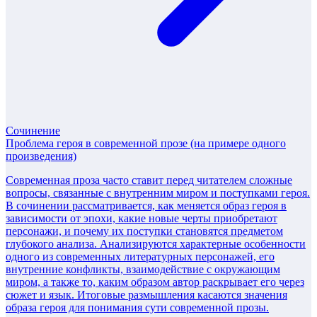
Сочинение
Проблема героя в современной прозе (на примере одного
произведения)
Современная проза часто ставит перед читателем сложные
вопросы, связанные с внутренним миром и поступками героя.
В сочинении рассматривается, как меняется образ героя в
зависимости от эпохи, какие новые черты приобретают
персонажи, и почему их поступки становятся предметом
глубокого анализа. Анализируются характерные особенности
одного из современных литературных персонажей, его
внутренние конфликты, взаимодействие с окружающим
миром, а также то, каким образом автор раскрывает его через
сюжет и язык. Итоговые размышления касаются значения
образа героя для понимания сути современной прозы.