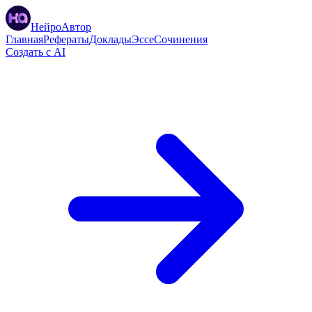
НейроАвтор
Главная
Рефераты
Доклады
Эссе
Сочинения
Создать с AI