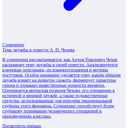
Сочинение
Тема дружбы в повести А. П. Чехова
В сочинении рассматривается, как Антон Павлович Чехов
раскрывает тему дружбы в своей повести. Анализируются
ключевые персонажи, их взаимоотношения и мотивы
поступков. Особое внимание уделяется тому, каким образом
дружба влияет на развитие сюжета, формирует характеры
героев и отражает нравственные ценности времени.
Оценивается авторская позиция Чехова, его отношение к
истинной и мнимой дружбе, а также художественные
средства, использованные для передачи эмоциональной
глубины этого феномена. Сочинение способствует более
глубокому пониманию человеческих отношений в
произведениях классика.
Посмотреть превью