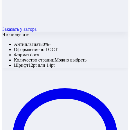
Заказать у автора
Что получите
Антиплагиат
80%+
Оформление
по ГОСТ
Формат
.docx
Количество страниц
Можно выбрать
Шрифт
12pt или 14pt