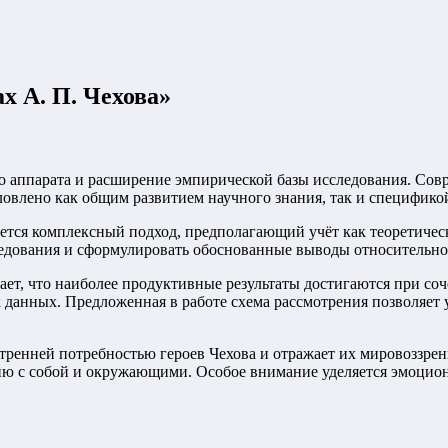
х А. П. Чехова
»
о аппарата и расширение эмпирической базы исследования. Со
овлено как общим развитием научного знания, так и специфико
ется комплексный подход, предполагающий учёт как теоретическ
едования и сформулировать обоснованные выводы относительно 
ет, что наиболее продуктивные результаты достигаются при со
данных. Предложенная в работе схема рассмотрения позволяет 
нутренней потребностью героев Чехова и отражает их мировоззре
ию с собой и окружающими. Особое внимание уделяется эмоцион