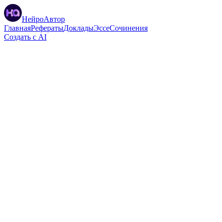
НейроАвтор
Главная
Рефераты
Доклады
Эссе
Сочинения
Создать с AI