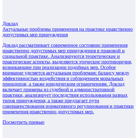
Доклад
Актуальные проблемы применения на практике нравственно
допустимых мер принуждения
Доклад рассматривает современное состояние применения
нравственно допустимых мер принуждения в правовой и
социальной практике. Анализируются теоретические и
практические аспекты, выделяются этические противоречия,
возникающие при реализации подобных мер. Особое
внимание уделяется актуальным проблемам: балансу между
эффективностью воздействия и соблюдением моральных
принципов, а также юридическим ограничениям. Доклад
включает примеры из судебной и административной
практики, анализирует последствия использования разных
типов принуждения, а также предлагает пути
совершенствования нормативного регулирования и практики
применения нравственно допустимых мер.
Посмотреть превью