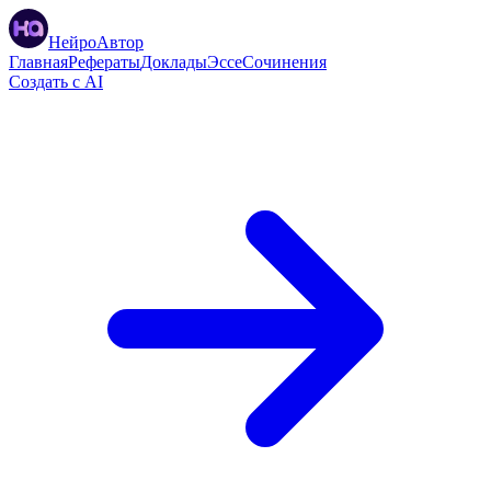
НейроАвтор
Главная
Рефераты
Доклады
Эссе
Сочинения
Создать с AI