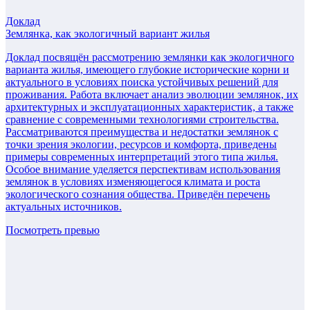
Доклад
Землянка, как экологичный вариант жилья
Доклад посвящён рассмотрению землянки как экологичного
варианта жилья, имеющего глубокие исторические корни и
актуального в условиях поиска устойчивых решений для
проживания. Работа включает анализ эволюции землянок, их
архитектурных и эксплуатационных характеристик, а также
сравнение с современными технологиями строительства.
Рассматриваются преимущества и недостатки землянок с
точки зрения экологии, ресурсов и комфорта, приведены
примеры современных интерпретаций этого типа жилья.
Особое внимание уделяется перспективам использования
землянок в условиях изменяющегося климата и роста
экологического сознания общества. Приведён перечень
актуальных источников.
Посмотреть превью