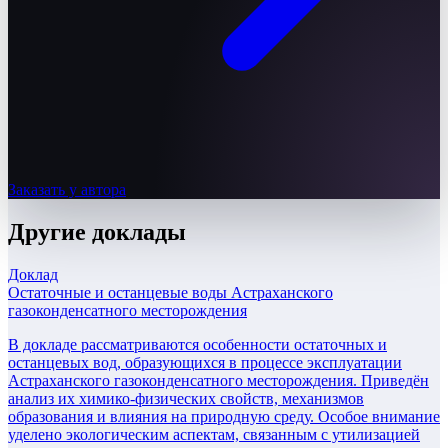
Заказать у автора
Другие
доклады
Доклад
Остаточные и останцевые воды Астраханского
газоконденсатного месторождения
В докладе рассматриваются особенности остаточных и
останцевых вод, образующихся в процессе эксплуатации
Астраханского газоконденсатного месторождения. Приведён
анализ их химико-физических свойств, механизмов
образования и влияния на природную среду. Особое внимание
уделено экологическим аспектам, связанным с утилизацией