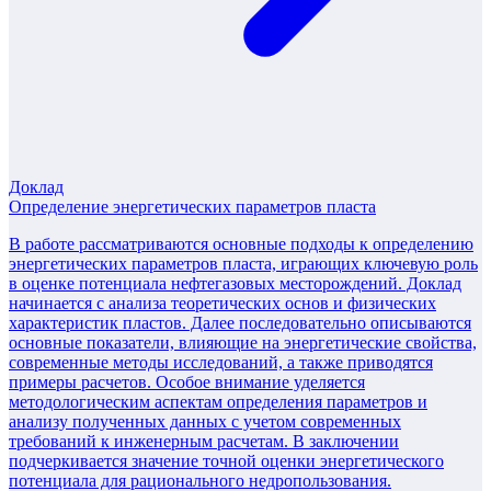
Доклад
Определение энергетических параметров пласта
В работе рассматриваются основные подходы к определению
энергетических параметров пласта, играющих ключевую роль
в оценке потенциала нефтегазовых месторождений. Доклад
начинается с анализа теоретических основ и физических
характеристик пластов. Далее последовательно описываются
основные показатели, влияющие на энергетические свойства,
современные методы исследований, а также приводятся
примеры расчетов. Особое внимание уделяется
методологическим аспектам определения параметров и
анализу полученных данных с учетом современных
требований к инженерным расчетам. В заключении
подчеркивается значение точной оценки энергетического
потенциала для рационального недропользования.