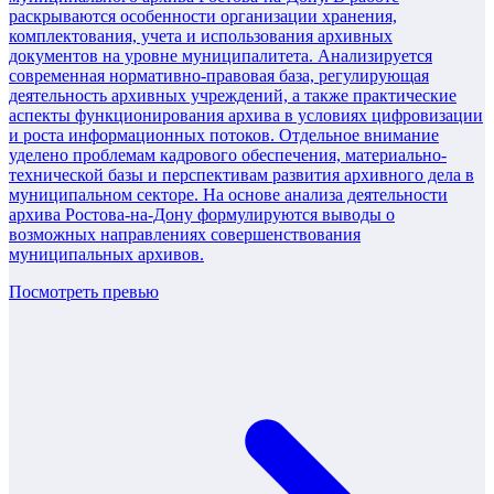
раскрываются особенности организации хранения,
комплектования, учета и использования архивных
документов на уровне муниципалитета. Анализируется
современная нормативно-правовая база, регулирующая
деятельность архивных учреждений, а также практические
аспекты функционирования архива в условиях цифровизации
и роста информационных потоков. Отдельное внимание
уделено проблемам кадрового обеспечения, материально-
технической базы и перспективам развития архивного дела в
муниципальном секторе. На основе анализа деятельности
архива Ростова-на-Дону формулируются выводы о
возможных направлениях совершенствования
муниципальных архивов.
Посмотреть превью