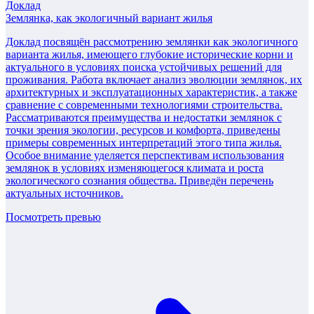
Доклад
Землянка, как экологичный вариант жилья
Доклад посвящён рассмотрению землянки как экологичного
варианта жилья, имеющего глубокие исторические корни и
актуального в условиях поиска устойчивых решений для
проживания. Работа включает анализ эволюции землянок, их
архитектурных и эксплуатационных характеристик, а также
сравнение с современными технологиями строительства.
Рассматриваются преимущества и недостатки землянок с
точки зрения экологии, ресурсов и комфорта, приведены
примеры современных интерпретаций этого типа жилья.
Особое внимание уделяется перспективам использования
землянок в условиях изменяющегося климата и роста
экологического сознания общества. Приведён перечень
актуальных источников.
Посмотреть превью