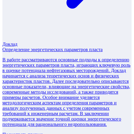
Доклад
Определение энергетических параметров пласта
В работе рассматриваются основные подходы к определению
энергетических параметров пласта, играющих ключевую роль
в оценке потенциала нефтегазовых месторождений. Доклад
начинается с анализа теоретических основ и физических
характеристик пластов. Далее последовательно описываются
основные показатели, влияющие на энергетические свойства,
современные методы исследований, а также приводятся
примеры расчетов. Особое внимание уделяется
методологическим аспектам определения параметров и
анализу полученных данных с учетом современных
требований к инженерным расчетам. В заключении
подчеркивается значение точной оценки энергетического
потенциала для рационального недропользования.