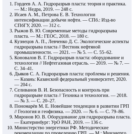
Гордеев А. А. Гидроразрыв пласта: теория и практика.
— М.: Недра, 2019. — 248 с.
Исаев А. М., Петрова Е. В. Технологии
интенсификации добычи нефти. — СПб.: Изд-во
СПбГУ, 2020. — 312 с.
Рыжов В. Ю. Современные методы гидроразрыва
пласта. — М.: ГЕОС, 2018. — 180 с.
Кузнецов А. П., Левченко Д. С. Экологические аспекты
гидроразрыва пласта // Вестник нефтяной
промышленности. — 2021. — № 5. — С. 55–62.
Коновалов В. Г. Гидроразрыв пласта: оборудование и
технологии // Нефтегазовая отрасль. — 2019. — № 7. —
С. 34–41.
Дьяков С. А. Гидроразрыв пласта: проблемы и решения.
— Казань: Казанский федеральный университет, 2020.
— 204 с.
Селиванов В. И. Безопасность и контроль при
гидроразрыве пласта // Техника и технологии. — 2018.
— № 3. — С. 20–27.
Пономарёв М. Е. Новейшие тенденции в развитии ГРП
// Геология и геофизика. — 2020. — № 6. — С. 79–86.
Миронов Ю. В. Оборудование для гидроразрыва пласта.
— Екатеринбург: УрО РАН, 2019. — 136 с.
Министерство энергетики РФ. Методические
рекомендации по проведению ГРП. — М.: Минэнерго,