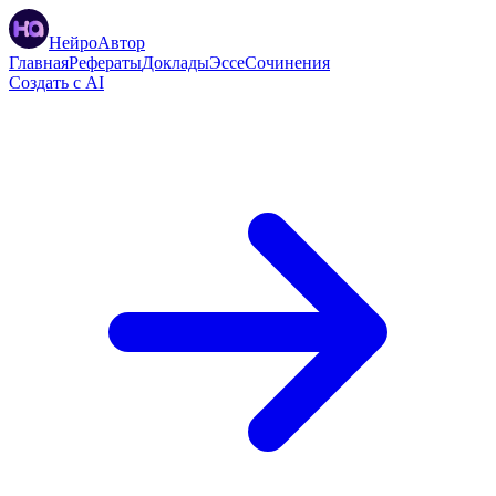
НейроАвтор
Главная
Рефераты
Доклады
Эссе
Сочинения
Создать с AI