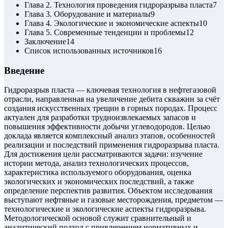
Глава 2. Технология проведения гидроразрыва пласта
7
Глава 3. Оборудование и материалы
9
Глава 4. Экологические и экономические аспекты
10
Глава 5. Современные тенденции и проблемы
12
Заключение
14
Список использованных источников
16
Введение
Гидроразрыв пласта — ключевая технология в нефтегазовой
отрасли, направленная на увеличение дебита скважин за счёт
создания искусственных трещин в горных породах. Процесс
актуален для разработки трудноизвлекаемых запасов и
повышения эффективности добычи углеводородов. Целью
доклада является комплексный анализ этапов, особенностей
реализации и последствий применения гидроразрыва пласта.
Для достижения цели рассматриваются задачи: изучение
истории метода, анализ технологических процессов,
характеристика используемого оборудования, оценка
экологических и экономических последствий, а также
определение перспектив развития. Объектом исследования
выступают нефтяные и газовые месторождения, предметом —
технологические и экологические аспекты гидроразрыва.
Методологической основой служит сравнительный и
аналитический подход с привлечением нормативных и