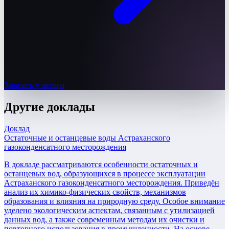
Заказать у автора
Другие
доклады
Доклад
Остаточные и останцевые воды Астраханского
газоконденсатного месторождения
В докладе рассматриваются особенности остаточных и
останцевых вод, образующихся в процессе эксплуатации
Астраханского газоконденсатного месторождения. Приведён
анализ их химико-физических свойств, механизмов
образования и влияния на природную среду. Особое внимание
уделено экологическим аспектам, связанным с утилизацией
данных вод, а также современным методам их очистки и
повторного использования в промышленности. На основе