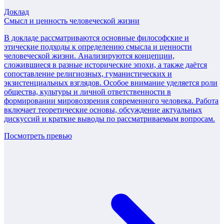
Доклад
Смысл и ценность человеческой жизни
В докладе рассматриваются основные философские и
этические подходы к определению смысла и ценности
человеческой жизни. Анализируются концепции,
сложившиеся в разные исторические эпохи, а также даётся
сопоставление религиозных, гуманистических и
экзистенциальных взглядов. Особое внимание уделяется роли
общества, культуры и личной ответственности в
формировании мировоззрения современного человека. Работа
включает теоретические основы, обсуждение актуальных
дискуссий и краткие выводы по рассматриваемым вопросам.
Посмотреть превью