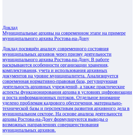
Доклад
Муниципальные архивы на современном этапе на примере
муниципального архива Ростова-на-Дону
Доклад посвящён анализу современного состояния
муниципальных архивов через призму деятельности
муниципального архива Ростова-на-Дону. В работе
раскрываются особенности организации хранения,
комплектования, учета и использования архивных
документов на уровне муниципалитета. Анализируется
современная нормативно-правовая база, регулирующая
деятельность архивных учреждений, а также практические
аспекты функционирования архива в условиях цифровизации
и роста информационных потоков. Отдельное внимание
уделено проблемам кадрового обеспечения, материально-
технической базы и перспективам развития архивного дела в
муниципальном секторе. На основе анализа деятельности
архива Ростова-на-Дону формулируются выводы о
возможных направлениях совершенствования
муниципальных архивов.