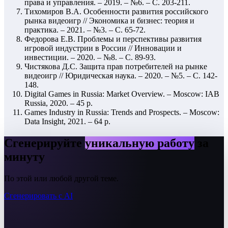
права и управления. – 2019. – №6. – С. 203-211.
Тихомиров В.А. Особенности развития российского
рынка видеоигр // Экономика и бизнес: теория и
практика. – 2021. – №3. – С. 65-72.
Федорова Е.В. Проблемы и перспективы развития
игровой индустрии в России // Инновации и
инвестиции. – 2020. – №8. – С. 89-93.
Чистякова Д.С. Защита прав потребителей на рынке
видеоигр // Юридическая наука. – 2020. – №5. – С. 142-
148.
Digital Games in Russia: Market Overview. – Moscow: IAB
Russia, 2020. – 45 p.
Games Industry in Russia: Trends and Prospects. – Moscow:
Data Insight, 2021. – 64 p.
Сгенерируйте
уникальную работу
за
минуту
По этой или любой другой теме.
Сгенерировать с AI