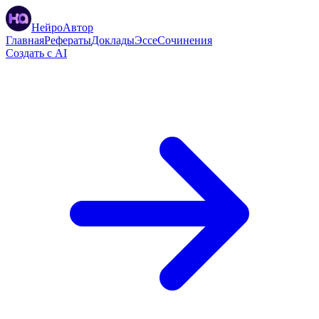
НейроАвтор
Главная
Рефераты
Доклады
Эссе
Сочинения
Создать с AI