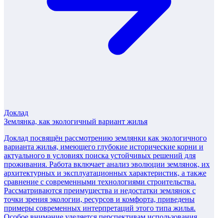
Доклад
Землянка, как экологичный вариант жилья
Доклад посвящён рассмотрению землянки как экологичного
варианта жилья, имеющего глубокие исторические корни и
актуального в условиях поиска устойчивых решений для
проживания. Работа включает анализ эволюции землянок, их
архитектурных и эксплуатационных характеристик, а также
сравнение с современными технологиями строительства.
Рассматриваются преимущества и недостатки землянок с
точки зрения экологии, ресурсов и комфорта, приведены
примеры современных интерпретаций этого типа жилья.
Особое внимание уделяется перспективам использования