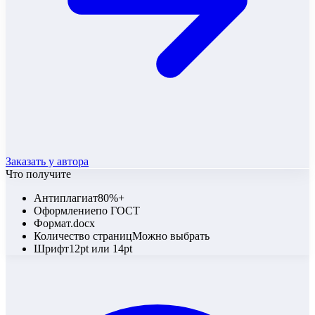
Заказать у автора
Что получите
Антиплагиат
80%+
Оформление
по ГОСТ
Формат
.docx
Количество страниц
Можно выбрать
Шрифт
12pt или 14pt