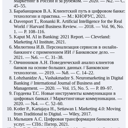
Маркетинг в России и за рубежом. — 2020. — №2. — С.
45–55.
Барабанщиков В.А. Клиентский путь в цифровом банке:
технологии и практика. — М.: КНОРУС, 2021.
Davenport T., Ronanki R. Artificial Intelligence for the Real
World // Harvard Business Review. — 2018. — Vol. 96, No.
1. — P. 108–116.
Kaput M. AI in Banking: 2021 Report. — Cleveland:
Marketing AI Institute, 2021.
Милютина И.В. Персонализация сервисов в онлайн-
банкинге с применением ИИ // Банковское дело. —
2021. — №6. — С. 31–38.
Овчинников А.Н. Поведенческий анализ клиентов
банков на основе больших данных // Банковские
технологии. — 2019. — №8. — С. 14–22.
Lobzhanidze A., Vashakmadze S. Neuromarketing in Digital
Banking // International Journal of Business and
Management. — 2020. — Vol. 15, No. 5. — P. 89–97.
Гордеева Т.С. Новые инструменты коммуникации в
цифровых банках // Маркетинговые коммуникации. —
2020. — №4. — С. 52–60.
Kotler P., Kartajaya H., Setiawan I. Marketing 4.0: Moving
from Traditional to Digital. — Wiley, 2017.
Малышев А.С. Цифровая трансформация банковских
услуг. — СПб.: Питер, 2021.