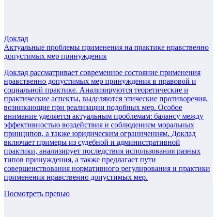
Доклад
Актуальные проблемы применения на практике нравственно
допустимых мер принуждения
Доклад рассматривает современное состояние применения
нравственно допустимых мер принуждения в правовой и
социальной практике. Анализируются теоретические и
практические аспекты, выделяются этические противоречия,
возникающие при реализации подобных мер. Особое
внимание уделяется актуальным проблемам: балансу между
эффективностью воздействия и соблюдением моральных
принципов, а также юридическим ограничениям. Доклад
включает примеры из судебной и административной
практики, анализирует последствия использования разных
типов принуждения, а также предлагает пути
совершенствования нормативного регулирования и практики
применения нравственно допустимых мер.
Посмотреть превью