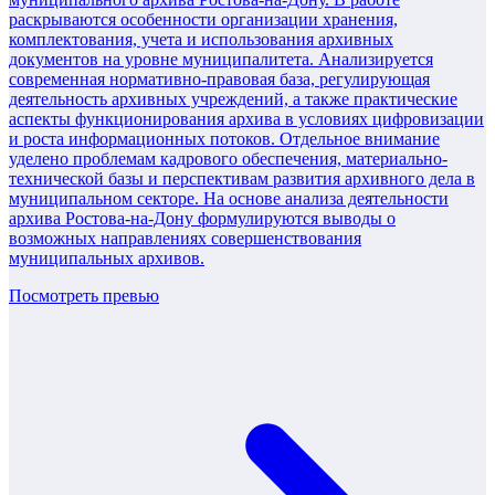
раскрываются особенности организации хранения,
комплектования, учета и использования архивных
документов на уровне муниципалитета. Анализируется
современная нормативно-правовая база, регулирующая
деятельность архивных учреждений, а также практические
аспекты функционирования архива в условиях цифровизации
и роста информационных потоков. Отдельное внимание
уделено проблемам кадрового обеспечения, материально-
технической базы и перспективам развития архивного дела в
муниципальном секторе. На основе анализа деятельности
архива Ростова-на-Дону формулируются выводы о
возможных направлениях совершенствования
муниципальных архивов.
Посмотреть превью