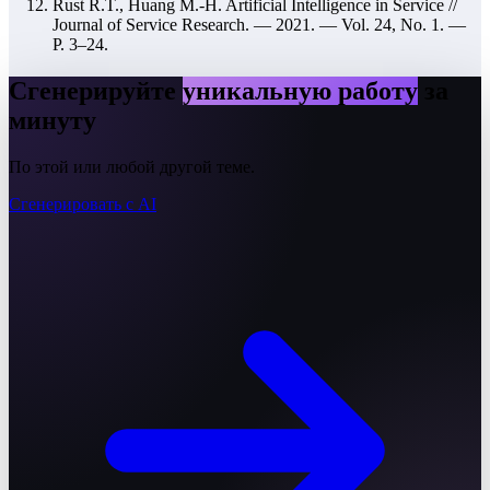
Rust R.T., Huang M.-H. Artificial Intelligence in Service //
Journal of Service Research. — 2021. — Vol. 24, No. 1. —
P. 3–24.
Сгенерируйте
уникальную работу
за
минуту
По этой или любой другой теме.
Сгенерировать с AI