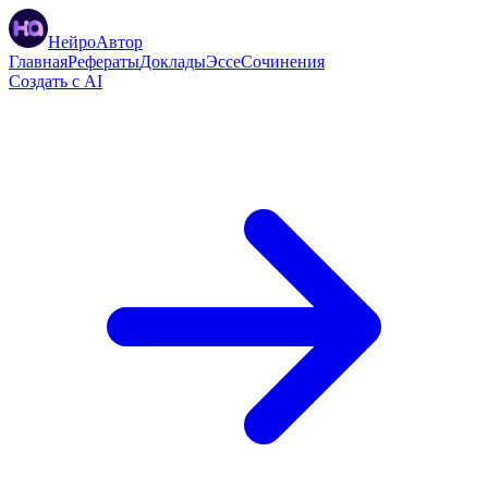
НейроАвтор
Главная
Рефераты
Доклады
Эссе
Сочинения
Создать с AI