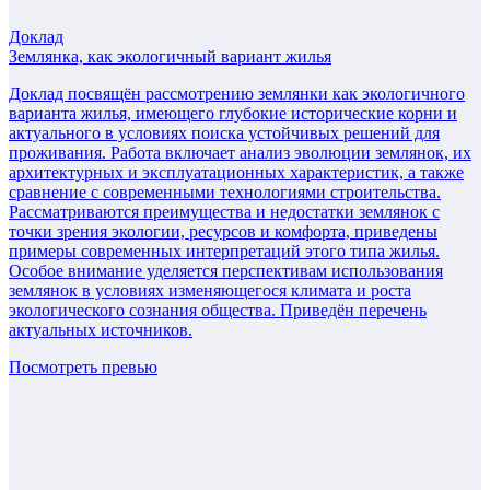
Доклад
Землянка, как экологичный вариант жилья
Доклад посвящён рассмотрению землянки как экологичного
варианта жилья, имеющего глубокие исторические корни и
актуального в условиях поиска устойчивых решений для
проживания. Работа включает анализ эволюции землянок, их
архитектурных и эксплуатационных характеристик, а также
сравнение с современными технологиями строительства.
Рассматриваются преимущества и недостатки землянок с
точки зрения экологии, ресурсов и комфорта, приведены
примеры современных интерпретаций этого типа жилья.
Особое внимание уделяется перспективам использования
землянок в условиях изменяющегося климата и роста
экологического сознания общества. Приведён перечень
актуальных источников.
Посмотреть превью