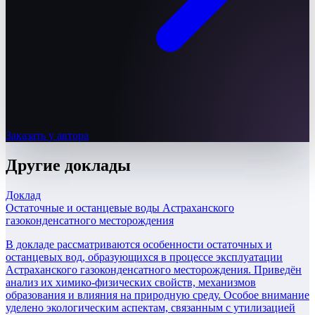
Заказать у автора
Другие
доклады
Доклад
Остаточные и останцевые воды Астраханского
газоконденсатного месторождения
В докладе рассматриваются особенности остаточных и
останцевых вод, образующихся в процессе эксплуатации
Астраханского газоконденсатного месторождения. Приведён
анализ их химико-физических свойств, механизмов
образования и влияния на природную среду. Особое внимание
уделено экологическим аспектам, связанным с утилизацией