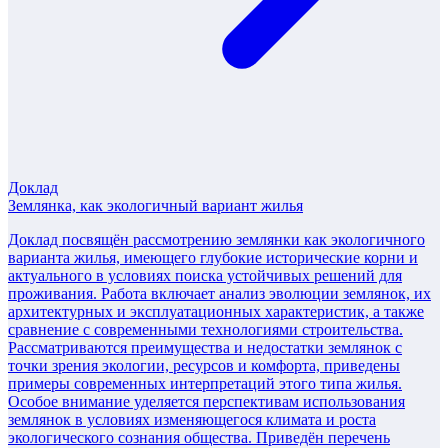
Доклад
Землянка, как экологичный вариант жилья
Доклад посвящён рассмотрению землянки как экологичного
варианта жилья, имеющего глубокие исторические корни и
актуального в условиях поиска устойчивых решений для
проживания. Работа включает анализ эволюции землянок, их
архитектурных и эксплуатационных характеристик, а также
сравнение с современными технологиями строительства.
Рассматриваются преимущества и недостатки землянок с
точки зрения экологии, ресурсов и комфорта, приведены
примеры современных интерпретаций этого типа жилья.
Особое внимание уделяется перспективам использования
землянок в условиях изменяющегося климата и роста
экологического сознания общества. Приведён перечень