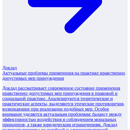
Доклад
Актуальные проблемы применения на практике нравственно
допустимых мер принуждения
Доклад рассматривает современное состояние применения
нравственно допустимых мер принуждения в правовой и
социальной практике. Анализируются теоретические и
практические аспекты, выделяются этические противоречия,
возникающие при реализации подобных мер. Особое
внимание уделяется актуальным проблемам: балансу между
эффективностью воздействия и соблюдением моральных
принципов, а также юридическим ограничениям. Доклад
включает примеры из судебной и административной