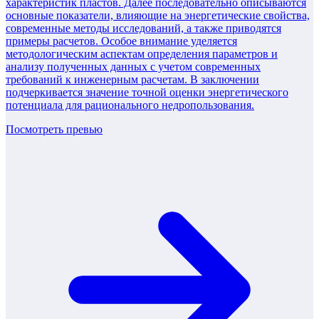
характеристик пластов. Далее последовательно описываются
основные показатели, влияющие на энергетические свойства,
современные методы исследований, а также приводятся
примеры расчетов. Особое внимание уделяется
методологическим аспектам определения параметров и
анализу полученных данных с учетом современных
требований к инженерным расчетам. В заключении
подчеркивается значение точной оценки энергетического
потенциала для рационального недропользования.
Посмотреть превью