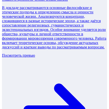
В докладе рассматриваются основные философские и
этические подходы к определению смысла и ценности
человеческой жизни. Анализируются концепции,
сложившиеся в разные исторические эпохи, а также даётся
сопоставление религиозных, гуманистических и
экзистенциальных взглядов. Особое внимание уделяется роли
общества, культуры и личной ответственности в
формировании мировоззрения современного человека. Работа
включает теоретические основы, обсуждение актуальных
дискуссий и краткие выводы по рассматриваемым вопросам.
Посмотреть превью