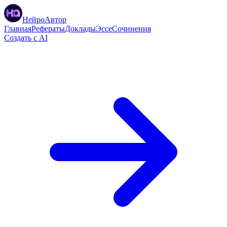
НейроАвтор
Главная
Рефераты
Доклады
Эссе
Сочинения
Создать с AI