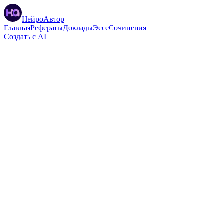
НейроАвтор
Главная
Рефераты
Доклады
Эссе
Сочинения
Создать с AI