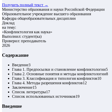
Получить полный текст →
Министерство образования и науки Российской Федерации
Образовательное учреждение высшего образования
Кафедра общеобразовательных дисциплин
Доклад
на тему:
«
Конфликтология как наука
»
Выполнил: студент(ка)
Проверил: преподаватель
2026
Содержание
Введение
3
Глава 1. Предпосылки и становление конфликтологии
5
Глава 2. Основные понятия и методы конфликтологии
8
Глава 3. Классификация и типология конфликтов
10
Глава 4. Методы разрешения конфликтов
12
Заключение
15
Список литературы
17
Список использованных источников
19
Введение