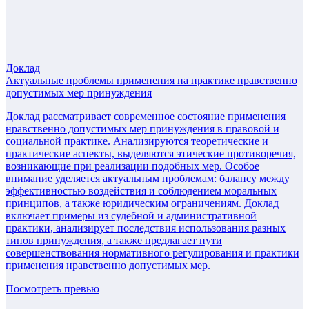
Доклад
Актуальные проблемы применения на практике нравственно
допустимых мер принуждения
Доклад рассматривает современное состояние применения
нравственно допустимых мер принуждения в правовой и
социальной практике. Анализируются теоретические и
практические аспекты, выделяются этические противоречия,
возникающие при реализации подобных мер. Особое
внимание уделяется актуальным проблемам: балансу между
эффективностью воздействия и соблюдением моральных
принципов, а также юридическим ограничениям. Доклад
включает примеры из судебной и административной
практики, анализирует последствия использования разных
типов принуждения, а также предлагает пути
совершенствования нормативного регулирования и практики
применения нравственно допустимых мер.
Посмотреть превью