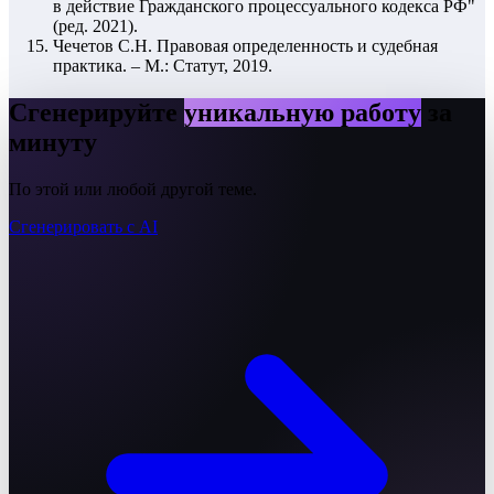
в действие Гражданского процессуального кодекса РФ"
(ред. 2021).
Чечетов С.Н. Правовая определенность и судебная
практика. – М.: Статут, 2019.
Сгенерируйте
уникальную работу
за
минуту
По этой или любой другой теме.
Сгенерировать с AI