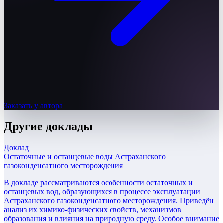
Заказать у автора
Другие
доклады
Доклад
Остаточные и останцевые воды Астраханского
газоконденсатного месторождения
В докладе рассматриваются особенности остаточных и
останцевых вод, образующихся в процессе эксплуатации
Астраханского газоконденсатного месторождения. Приведён
анализ их химико-физических свойств, механизмов
образования и влияния на природную среду. Особое внимание