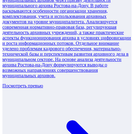
муниципальных архивов через призму деятельности
муниципального архива Ростова-на-Дону. В работе
раскрываются особенности организации хранения,
комплектования, учета и использования архивных
документов на уровне муниципалитета. Анализируется
современная нормативно-правовая база, регулирующая
деятельность архивных учреждений, а также практические
аспекты функционирования архива в условиях цифровизации
и роста информационных потоков. Отдельное внимание
уделено проблемам кадрового обеспечения, материально-
технической базы и перспективам развития архивного дела в
муниципальном секторе. На основе анализа деятельности
архива Ростова-на-Дону формулируются выводы о
возможных направлениях совершенствования
муниципальных архивов.
Посмотреть превью