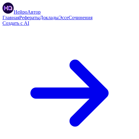
НейроАвтор
Главная
Рефераты
Доклады
Эссе
Сочинения
Создать с AI