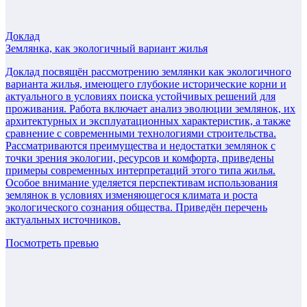
Доклад
Землянка, как экологичный вариант жилья
Доклад посвящён рассмотрению землянки как экологичного
варианта жилья, имеющего глубокие исторические корни и
актуального в условиях поиска устойчивых решений для
проживания. Работа включает анализ эволюции землянок, их
архитектурных и эксплуатационных характеристик, а также
сравнение с современными технологиями строительства.
Рассматриваются преимущества и недостатки землянок с
точки зрения экологии, ресурсов и комфорта, приведены
примеры современных интерпретаций этого типа жилья.
Особое внимание уделяется перспективам использования
землянок в условиях изменяющегося климата и роста
экологического сознания общества. Приведён перечень
актуальных источников.
Посмотреть превью