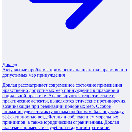
Доклад
Актуальные проблемы применения на практике нравственно
допустимых мер принуждения
Доклад рассматривает современное состояние применения
нравственно допустимых мер принуждения в правовой и
социальной практике. Анализируются теоретические и
практические аспекты, выделяются этические противоречия,
возникающие при реализации подобных мер. Особое
внимание уделяется актуальным проблемам: балансу между
эффективностью воздействия и соблюдением моральных
принципов, а также юридическим ограничениям. Доклад
включает примеры из судебной и административной