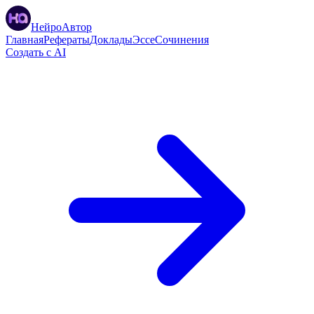
НейроАвтор
Главная
Рефераты
Доклады
Эссе
Сочинения
Создать с AI