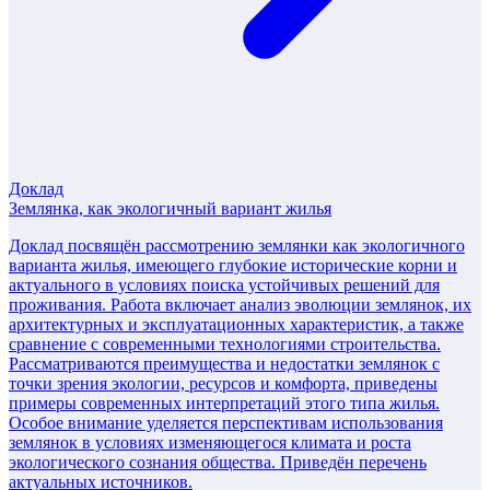
Доклад
Землянка, как экологичный вариант жилья
Доклад посвящён рассмотрению землянки как экологичного
варианта жилья, имеющего глубокие исторические корни и
актуального в условиях поиска устойчивых решений для
проживания. Работа включает анализ эволюции землянок, их
архитектурных и эксплуатационных характеристик, а также
сравнение с современными технологиями строительства.
Рассматриваются преимущества и недостатки землянок с
точки зрения экологии, ресурсов и комфорта, приведены
примеры современных интерпретаций этого типа жилья.
Особое внимание уделяется перспективам использования
землянок в условиях изменяющегося климата и роста
экологического сознания общества. Приведён перечень
актуальных источников.