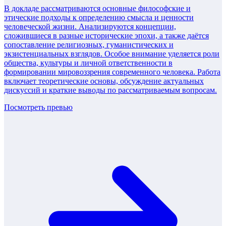
В докладе рассматриваются основные философские и
этические подходы к определению смысла и ценности
человеческой жизни. Анализируются концепции,
сложившиеся в разные исторические эпохи, а также даётся
сопоставление религиозных, гуманистических и
экзистенциальных взглядов. Особое внимание уделяется роли
общества, культуры и личной ответственности в
формировании мировоззрения современного человека. Работа
включает теоретические основы, обсуждение актуальных
дискуссий и краткие выводы по рассматриваемым вопросам.
Посмотреть превью