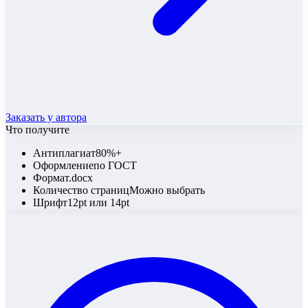
Заказать у автора
Что получите
Антиплагиат
80%+
Оформление
по ГОСТ
Формат
.docx
Количество страниц
Можно выбрать
Шрифт
12pt или 14pt