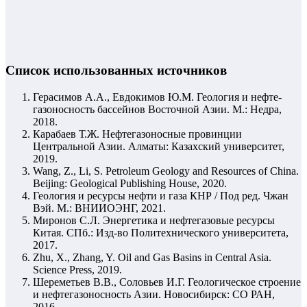
Список использованных источников
Герасимов А.А., Евдокимов Ю.М. Геология и нефте-
газоносность бассейнов Восточной Азии. М.: Недра,
2018.
Карабаев Т.Ж. Нефтегазоносные провинции
Центральной Азии. Алматы: Казахский университет,
2019.
Wang, Z., Li, S. Petroleum Geology and Resources of China.
Beijing: Geological Publishing House, 2020.
Геология и ресурсы нефти и газа КНР / Под ред. Чжан
Вэй. М.: ВНИИОЭНГ, 2021.
Миронов С.Л. Энергетика и нефтегазовые ресурсы
Китая. СПб.: Изд-во Политехнического университета,
2017.
Zhu, X., Zhang, Y. Oil and Gas Basins in Central Asia.
Science Press, 2019.
Шереметьев В.В., Соловьев И.Г. Геологическое строение
и нефтегазоносность Азии. Новосибирск: СО РАН,
2016.