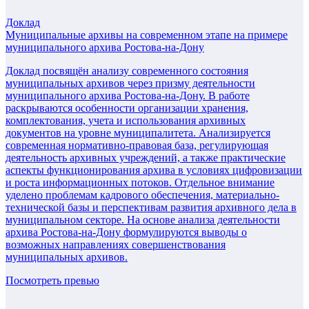
Доклад
Муниципальные архивы на современном этапе на примере
муниципального архива Ростова-на-Дону
Доклад посвящён анализу современного состояния
муниципальных архивов через призму деятельности
муниципального архива Ростова-на-Дону. В работе
раскрываются особенности организации хранения,
комплектования, учета и использования архивных
документов на уровне муниципалитета. Анализируется
современная нормативно-правовая база, регулирующая
деятельность архивных учреждений, а также практические
аспекты функционирования архива в условиях цифровизации
и роста информационных потоков. Отдельное внимание
уделено проблемам кадрового обеспечения, материально-
технической базы и перспективам развития архивного дела в
муниципальном секторе. На основе анализа деятельности
архива Ростова-на-Дону формулируются выводы о
возможных направлениях совершенствования
муниципальных архивов.
Посмотреть превью