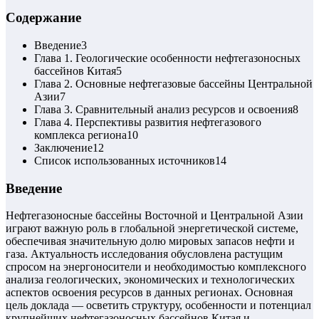
Содержание
Введение
3
Глава 1. Геологические особенности нефтегазоносных
бассейнов Китая
5
Глава 2. Основные нефтегазовые бассейны Центральной
Азии
7
Глава 3. Сравнительный анализ ресурсов и освоения
8
Глава 4. Перспективы развития нефтегазового
комплекса региона
10
Заключение
12
Список использованных источников
14
Введение
Нефтегазоносные бассейны Восточной и Центральной Азии
играют важную роль в глобальной энергетической системе,
обеспечивая значительную долю мировых запасов нефти и
газа. Актуальность исследования обусловлена растущим
спросом на энергоносители и необходимостью комплексного
анализа геологических, экономических и технологических
аспектов освоения ресурсов в данных регионах. Основная
цель доклада — осветить структуру, особенности и потенциал
крупнейших нефтегазоносных бассейнов Китая и