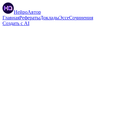
НейроАвтор
Главная
Рефераты
Доклады
Эссе
Сочинения
Создать с AI