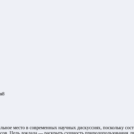
я
8
льное место в современных научных дискуссиях, поскольку сос
сов. Цель доклада — раскрыть сущность природопользования, пр