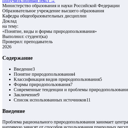
Получить полный текст →
Министерство образования и науки Российской Федерации
Образовательное учреждение высшего образования
Кафедра общеобразовательных дисциплин
Доклад
на тему:
«
Понятие, виды и формы природопользования
»
Выполнил: студент(ка)
Проверил: преподаватель
2026
Содержание
Введение
3
Понятие природопользования
4
Классификация видов природопользования
5
Формы природопользования
7
Современные тенденции и проблемы природопользовани
Заключение
9
Список использованных источников
11
Введение
Проблема рационального природопользования занимает центра
напрямую зависят от способов использования природных ресур