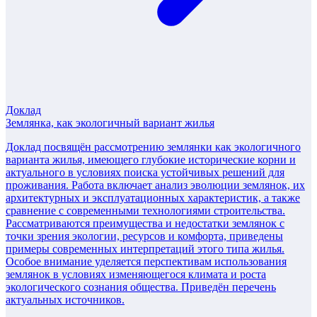
Доклад
Землянка, как экологичный вариант жилья
Доклад посвящён рассмотрению землянки как экологичного
варианта жилья, имеющего глубокие исторические корни и
актуального в условиях поиска устойчивых решений для
проживания. Работа включает анализ эволюции землянок, их
архитектурных и эксплуатационных характеристик, а также
сравнение с современными технологиями строительства.
Рассматриваются преимущества и недостатки землянок с
точки зрения экологии, ресурсов и комфорта, приведены
примеры современных интерпретаций этого типа жилья.
Особое внимание уделяется перспективам использования
землянок в условиях изменяющегося климата и роста
экологического сознания общества. Приведён перечень
актуальных источников.