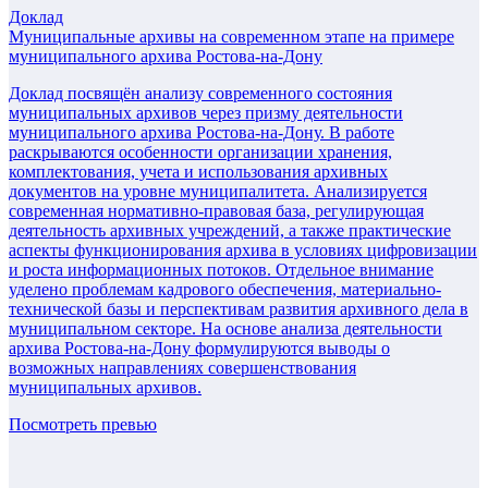
Доклад
Муниципальные архивы на современном этапе на примере
муниципального архива Ростова-на-Дону
Доклад посвящён анализу современного состояния
муниципальных архивов через призму деятельности
муниципального архива Ростова-на-Дону. В работе
раскрываются особенности организации хранения,
комплектования, учета и использования архивных
документов на уровне муниципалитета. Анализируется
современная нормативно-правовая база, регулирующая
деятельность архивных учреждений, а также практические
аспекты функционирования архива в условиях цифровизации
и роста информационных потоков. Отдельное внимание
уделено проблемам кадрового обеспечения, материально-
технической базы и перспективам развития архивного дела в
муниципальном секторе. На основе анализа деятельности
архива Ростова-на-Дону формулируются выводы о
возможных направлениях совершенствования
муниципальных архивов.
Посмотреть превью