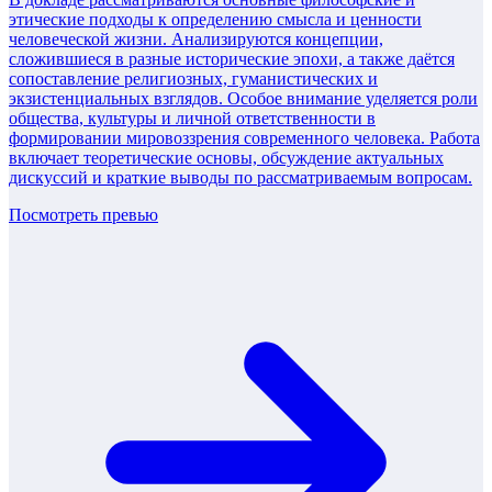
этические подходы к определению смысла и ценности
человеческой жизни. Анализируются концепции,
сложившиеся в разные исторические эпохи, а также даётся
сопоставление религиозных, гуманистических и
экзистенциальных взглядов. Особое внимание уделяется роли
общества, культуры и личной ответственности в
формировании мировоззрения современного человека. Работа
включает теоретические основы, обсуждение актуальных
дискуссий и краткие выводы по рассматриваемым вопросам.
Посмотреть превью