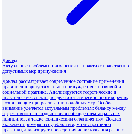
Доклад
Актуальные проблемы применения на практике нравственно
допустимых мер принуждения
Доклад рассматривает современное состояние применения
нравственно допустимых мер принуждения в правовой и
социальной практике. Анализируются теоретические и
практические аспекты, выделяются этические противоречия,
возникающие при реализации подобных мер. Особое
внимание уделяется актуальным проблемам: балансу между
эффективностью воздействия и соблюдением моральных
принципов, а также юридическим ограничениям. Доклад
включает примеры из судебной и административной
практики, анализирует последствия использования разных