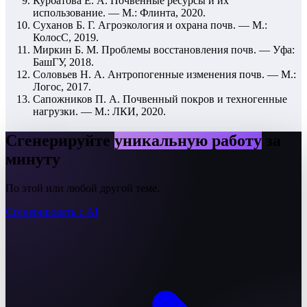
Курбатова Е. А. Почвенные ресурсы и их
использование. — М.: Флинта, 2020.
Суханов Б. Г. Агроэкология и охрана почв. — М.:
КолосС, 2019.
Миркин Б. М. Проблемы восстановления почв. — Уфа:
БашГУ, 2018.
Соловьев Н. А. Антропогенные изменения почв. — М.:
Логос, 2017.
Сапожников П. А. Почвенный покров и техногенные
нагрузки. — М.: ЛКИ, 2020.
Сгенерируйте
уникальную работу
за
минуту
По этой или любой другой теме.
Сгенерировать с AI