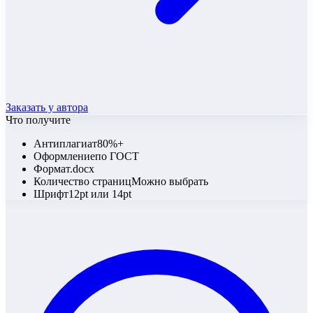
Заказать у автора
Что получите
Антиплагиат
80%+
Оформление
по ГОСТ
Формат
.docx
Количество страниц
Можно выбрать
Шрифт
12pt или 14pt