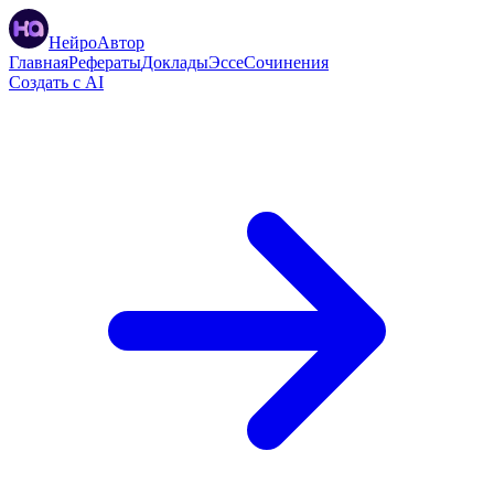
НейроАвтор
Главная
Рефераты
Доклады
Эссе
Сочинения
Создать с AI