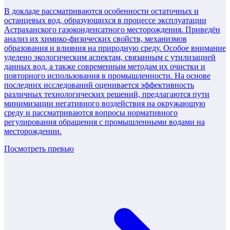
В докладе рассматриваются особенности остаточных и
останцевых вод, образующихся в процессе эксплуатации
Астраханского газоконденсатного месторождения. Приведён
анализ их химико-физических свойств, механизмов
образования и влияния на природную среду. Особое внимание
уделено экологическим аспектам, связанным с утилизацией
данных вод, а также современным методам их очистки и
повторного использования в промышленности. На основе
последних исследований оценивается эффективность
различных технологических решений, предлагаются пути
минимизации негативного воздействия на окружающую
среду и рассматриваются вопросы нормативного
регулирования обращения с промышленными водами на
месторождении.
Посмотреть превью