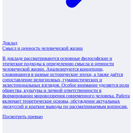
Доклад
Смысл и ценность человеческой жизни
В докладе рассматриваются основные философские и
этические подходы к определению смысла и ценности
человеческой жизни. Анализируются концепции,
сложившиеся в разные исторические эпохи, а также даётся
сопоставление религиозных, гуманистических и
экзистенциальных взглядов. Особое внимание уделяется роли
общества, культуры и личной ответственности в
формировании мировоззрения современного человека. Работа
включает теоретические основы, обсуждение актуальных
дискуссий и краткие выводы по рассматриваемым вопросам.
Посмотреть превью