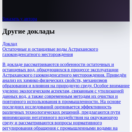
Заказать у автора
Другие
доклады
Доклад
Остаточные и останцевые воды Астраханского
газоконденсатного месторождения
В докладе рассматриваются особенности остаточных и
останцевых вод, образующихся в процессе эксплуатации
Астраханского газоконденсатного месторождения. Приведён
анализ их химико-физических свойств, механизмов
образования и влияния на природную среду. Особое внимание
уделено экологическим аспектам, связанным с утилизацией
данных вод, а также современным методам их очистки и
повторного использования в промышленности. На основе
последних исследований оценивается эффективность
различных технологических решений, предлагаются пути
минимизации негативного воздействия на окружающую
среду и рассматриваются вопросы нормативного
регулирования обращения с промышленными водами на