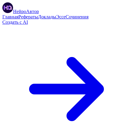
НейроАвтор
Главная
Рефераты
Доклады
Эссе
Сочинения
Создать с AI