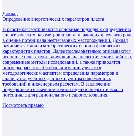
Доклад
Определение энергетических параметров пласта
В работе рассматриваются основные подходы к определению
энергетических параметров пласта, играющих ключевую роль
в оценке потенциала нефтегазовых месторождений. Доклад
начинается с анализа теоретических основ и физических
характеристик пластов. Далее последовательно описываются
основные показатели, влияющие на энергетические свойства,
современные методы исследований, а также приводятся
примеры расчетов. Особое внимание уделяется
методологическим аспектам определения параметров и
анализу полученных данных с учетом современных
требований к инженерным расчетам. В заключении
подчеркивается значение точной оценки энергетического
потенциала для рационального недропользования.
Посмотреть превью