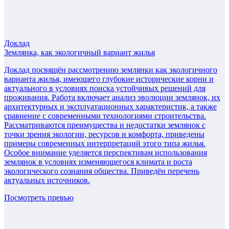
Доклад
Землянка, как экологичный вариант жилья
Доклад посвящён рассмотрению землянки как экологичного
варианта жилья, имеющего глубокие исторические корни и
актуального в условиях поиска устойчивых решений для
проживания. Работа включает анализ эволюции землянок, их
архитектурных и эксплуатационных характеристик, а также
сравнение с современными технологиями строительства.
Рассматриваются преимущества и недостатки землянок с
точки зрения экологии, ресурсов и комфорта, приведены
примеры современных интерпретаций этого типа жилья.
Особое внимание уделяется перспективам использования
землянок в условиях изменяющегося климата и роста
экологического сознания общества. Приведён перечень
актуальных источников.
Посмотреть превью