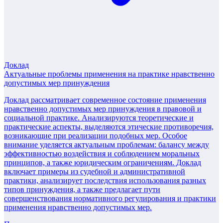
Доклад
Актуальные проблемы применения на практике нравственно
допустимых мер принуждения
Доклад рассматривает современное состояние применения
нравственно допустимых мер принуждения в правовой и
социальной практике. Анализируются теоретические и
практические аспекты, выделяются этические противоречия,
возникающие при реализации подобных мер. Особое
внимание уделяется актуальным проблемам: балансу между
эффективностью воздействия и соблюдением моральных
принципов, а также юридическим ограничениям. Доклад
включает примеры из судебной и административной
практики, анализирует последствия использования разных
типов принуждения, а также предлагает пути
совершенствования нормативного регулирования и практики
применения нравственно допустимых мер.