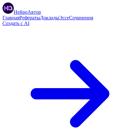
НейроАвтор
Главная
Рефераты
Доклады
Эссе
Сочинения
Создать с AI