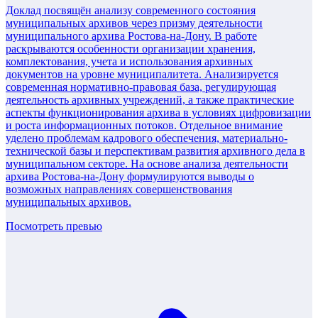
Доклад посвящён анализу современного состояния
муниципальных архивов через призму деятельности
муниципального архива Ростова-на-Дону. В работе
раскрываются особенности организации хранения,
комплектования, учета и использования архивных
документов на уровне муниципалитета. Анализируется
современная нормативно-правовая база, регулирующая
деятельность архивных учреждений, а также практические
аспекты функционирования архива в условиях цифровизации
и роста информационных потоков. Отдельное внимание
уделено проблемам кадрового обеспечения, материально-
технической базы и перспективам развития архивного дела в
муниципальном секторе. На основе анализа деятельности
архива Ростова-на-Дону формулируются выводы о
возможных направлениях совершенствования
муниципальных архивов.
Посмотреть превью