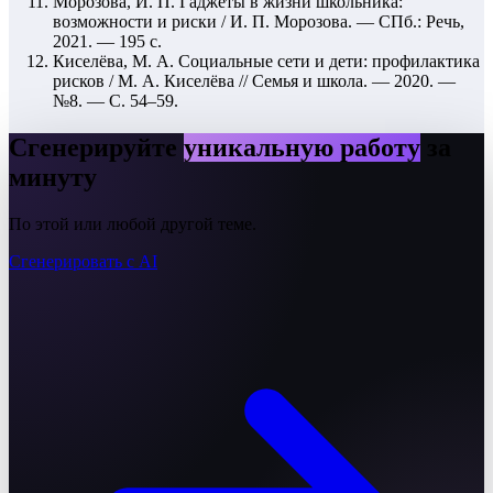
Морозова, И. П. Гаджеты в жизни школьника:
возможности и риски / И. П. Морозова. — СПб.: Речь,
2021. — 195 с.
Киселёва, М. А. Социальные сети и дети: профилактика
рисков / М. А. Киселёва // Семья и школа. — 2020. —
№8. — С. 54–59.
Сгенерируйте
уникальную работу
за
минуту
По этой или любой другой теме.
Сгенерировать с AI