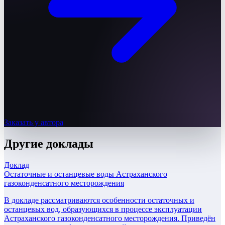
Заказать у автора
Другие
доклады
Доклад
Остаточные и останцевые воды Астраханского
газоконденсатного месторождения
В докладе рассматриваются особенности остаточных и
останцевых вод, образующихся в процессе эксплуатации
Астраханского газоконденсатного месторождения. Приведён