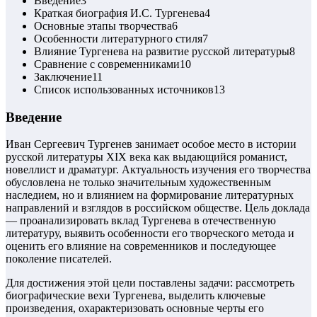
Введение
3
Краткая биография И.С. Тургенева
4
Основные этапы творчества
6
Особенности литературного стиля
7
Влияние Тургенева на развитие русской литературы
8
Сравнение с современниками
10
Заключение
11
Список использованных источников
13
Введение
Иван Сергеевич Тургенев занимает особое место в истории
русской литературы XIX века как выдающийся романист,
новеллист и драматург. Актуальность изучения его творчества
обусловлена не только значительным художественным
наследием, но и влиянием на формирование литературных
направлений и взглядов в российском обществе. Цель доклада
— проанализировать вклад Тургенева в отечественную
литературу, выявить особенности его творческого метода и
оценить его влияние на современников и последующее
поколение писателей.
Для достижения этой цели поставлены задачи: рассмотреть
биографические вехи Тургенева, выделить ключевые
произведения, охарактеризовать основные черты его