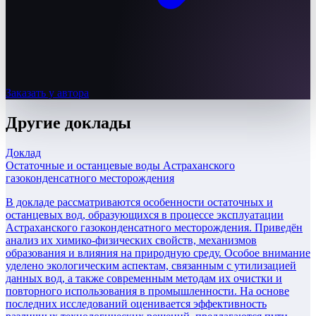
Заказать у автора
Другие
доклады
Доклад
Остаточные и останцевые воды Астраханского
газоконденсатного месторождения
В докладе рассматриваются особенности остаточных и
останцевых вод, образующихся в процессе эксплуатации
Астраханского газоконденсатного месторождения. Приведён
анализ их химико-физических свойств, механизмов
образования и влияния на природную среду. Особое внимание
уделено экологическим аспектам, связанным с утилизацией
данных вод, а также современным методам их очистки и
повторного использования в промышленности. На основе
последних исследований оценивается эффективность