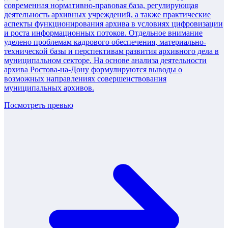
современная нормативно-правовая база, регулирующая
деятельность архивных учреждений, а также практические
аспекты функционирования архива в условиях цифровизации
и роста информационных потоков. Отдельное внимание
уделено проблемам кадрового обеспечения, материально-
технической базы и перспективам развития архивного дела в
муниципальном секторе. На основе анализа деятельности
архива Ростова-на-Дону формулируются выводы о
возможных направлениях совершенствования
муниципальных архивов.
Посмотреть превью