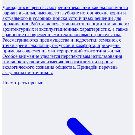
Доклад посвящён рассмотрению землянки как экологичного
варианта жилья, имеющего глубокие исторические корни и
актуального в условиях поиска устойчивых решений для
проживания. Работа включает анализ эволюции землянок, их
архитектурных и эксплуатационных характеристик, а также
сравнение с современными технологиями строительства.
Рассматриваются преимущества и недостатки землянок с
точки зрения экологии, ресурсов и комфорта, приведены
примеры современных интерпретаций этого типа жилья.
Особое внимание уделяется перспективам использования
землянок в условиях изменяющегося климата и роста
экологического сознания общества. Приведён перечень
актуальных источников.
Посмотреть превью