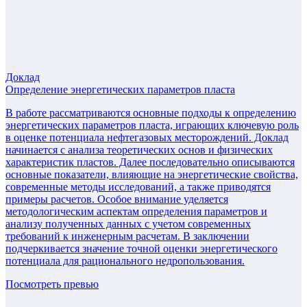
Доклад
Определение энергетических параметров пласта
В работе рассматриваются основные подходы к определению
энергетических параметров пласта, играющих ключевую роль
в оценке потенциала нефтегазовых месторождений. Доклад
начинается с анализа теоретических основ и физических
характеристик пластов. Далее последовательно описываются
основные показатели, влияющие на энергетические свойства,
современные методы исследований, а также приводятся
примеры расчетов. Особое внимание уделяется
методологическим аспектам определения параметров и
анализу полученных данных с учетом современных
требований к инженерным расчетам. В заключении
подчеркивается значение точной оценки энергетического
потенциала для рационального недропользования.
Посмотреть превью