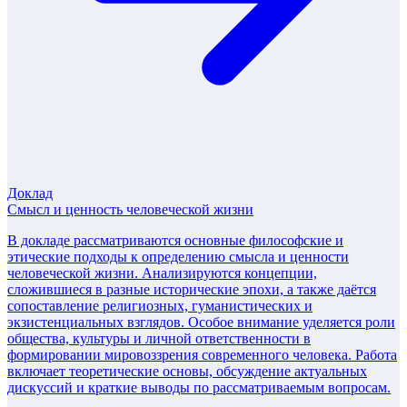
Доклад
Смысл и ценность человеческой жизни
В докладе рассматриваются основные философские и
этические подходы к определению смысла и ценности
человеческой жизни. Анализируются концепции,
сложившиеся в разные исторические эпохи, а также даётся
сопоставление религиозных, гуманистических и
экзистенциальных взглядов. Особое внимание уделяется роли
общества, культуры и личной ответственности в
формировании мировоззрения современного человека. Работа
включает теоретические основы, обсуждение актуальных
дискуссий и краткие выводы по рассматриваемым вопросам.