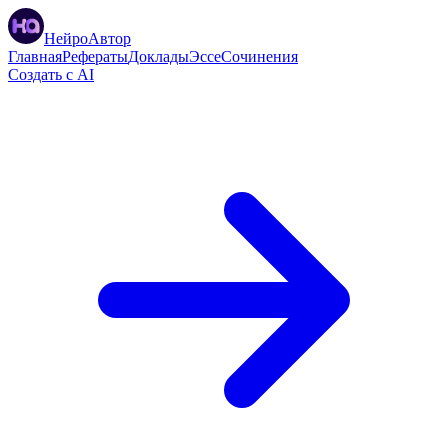
НейроАвтор
Главная
Рефераты
Доклады
Эссе
Сочинения
Создать с AI