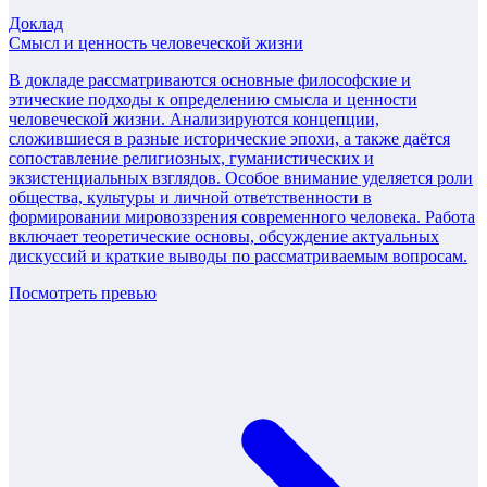
Доклад
Смысл и ценность человеческой жизни
В докладе рассматриваются основные философские и
этические подходы к определению смысла и ценности
человеческой жизни. Анализируются концепции,
сложившиеся в разные исторические эпохи, а также даётся
сопоставление религиозных, гуманистических и
экзистенциальных взглядов. Особое внимание уделяется роли
общества, культуры и личной ответственности в
формировании мировоззрения современного человека. Работа
включает теоретические основы, обсуждение актуальных
дискуссий и краткие выводы по рассматриваемым вопросам.
Посмотреть превью