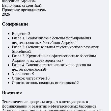
бассейнов Африки
»
Выполнил: студент(ка)
Проверил: преподаватель
2026
Содержание
Введение
3
Глава 1. Геологические основы формирования
нефтегазоносных бассейнов Африки
4
Глава 2. Основные этапы тектонического развития
бассейнов
5
Глава 3. Крупнейшие нефтегазоносные бассейны
Африки и их характеристика
7
Глава 4. Влияние тектонических процессов на
нефтегазоносность
8
Заключение
9
Список литературы
10
Список использованных источников
12
Введение
Тектонические процессы играют ключевую роль в
формировании и развитии нефтегазоносных бассейнов
Африки, определяя как их геологическую структуру, так и