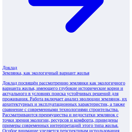
Доклад
Землянка, как экологичный вариант жилья
Доклад посвящён рассмотрению землянки как экологичного
варианта жилья, имеющего глубокие исторические корни и
актуального в условиях поиска устойчивых решений для
проживания. Работа включает анализ эволюции землянок, их
архитектурных и эксплуатационных характеристик, а также
сравнение с современными технологиями строительства.
Рассматриваются преимущества и недостатки землянок с
точки зрения экологии, ресурсов и комфорта, приведены
примеры современных интерпретаций этого типа жилья.
Особое внимание уделяется перспективам использования