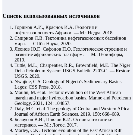
Список использованных источников
Горшков А.И., Краснов И.А. Геология и
нефтегазоносность Африки. — М.: Недра, 2018.
Смирнов Л.В. Тектоника нефтегазоносных бассейнов
мира. — СПб.: Наука, 2020.
Леонов Ю.Г., Сафонов П.О. Геологическое строение и
развитие африканских платформ. — М.: Геоинформ,
2019.
Tuttle, M.L., Charpentier, R.R., Brownfield, M.E. The Niger
Delta Petroleum System: USGS Bulletin 2207-C. — Reston:
USGS, 2020.
Nwajide, C.S. Geology of Nigeria's Sedimentary Basins. —
Lagos: CSS Press, 2018.
Moulin, M. et al. Tectonic evolution of the West African
margin and major hydrocarbon basins. Marine and Petroleum
Geology, 2021, 124: 104857.
Daly, M.C. et al. The geology of Central and Western Africa.
Journal of African Earth Sciences, 2019, 150: 668–689.
Белоусов В.И., Павлов К.И. Основы тектоники
материков. — М.: Логос, 2017.
Morley, C.K. Tectonic evolution of the East African Rift