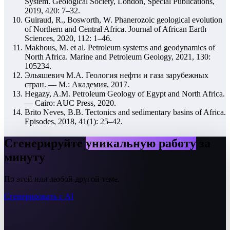
System. Geological Society, London, Special Publications,
2019, 420: 7–32.
Guiraud, R., Bosworth, W. Phanerozoic geological evolution
of Northern and Central Africa. Journal of African Earth
Sciences, 2020, 112: 1–46.
Makhous, M. et al. Petroleum systems and geodynamics of
North Africa. Marine and Petroleum Geology, 2021, 130:
105234.
Эльяшевич М.А. Геология нефти и газа зарубежных
стран. — М.: Академия, 2017.
Hegazy, A.M. Petroleum Geology of Egypt and North Africa.
— Cairo: AUC Press, 2020.
Brito Neves, B.B. Tectonics and sedimentary basins of Africa.
Episodes, 2018, 41(1): 25–42.
Сгенерируйте
уникальную работу
за
минуту
По этой или любой другой теме.
Сгенерировать с AI