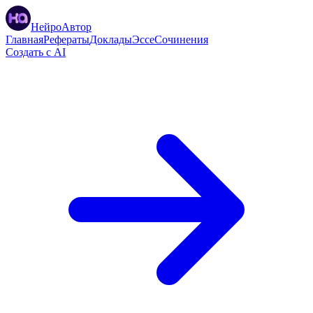
НейроАвтор
Главная
Рефераты
Доклады
Эссе
Сочинения
Создать с AI