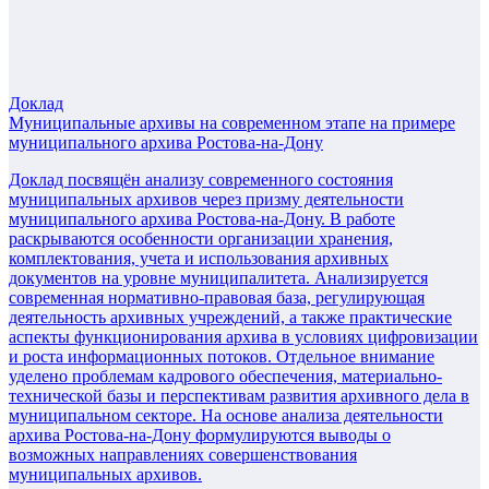
Доклад
Муниципальные архивы на современном этапе на примере
муниципального архива Ростова-на-Дону
Доклад посвящён анализу современного состояния
муниципальных архивов через призму деятельности
муниципального архива Ростова-на-Дону. В работе
раскрываются особенности организации хранения,
комплектования, учета и использования архивных
документов на уровне муниципалитета. Анализируется
современная нормативно-правовая база, регулирующая
деятельность архивных учреждений, а также практические
аспекты функционирования архива в условиях цифровизации
и роста информационных потоков. Отдельное внимание
уделено проблемам кадрового обеспечения, материально-
технической базы и перспективам развития архивного дела в
муниципальном секторе. На основе анализа деятельности
архива Ростова-на-Дону формулируются выводы о
возможных направлениях совершенствования
муниципальных архивов.