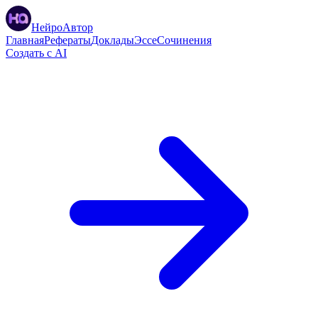
НейроАвтор
Главная
Рефераты
Доклады
Эссе
Сочинения
Создать с AI