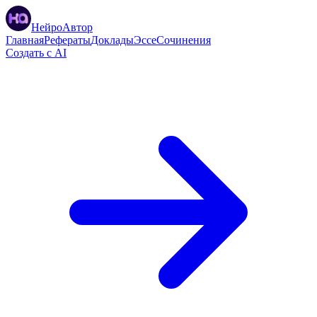
НейроАвтор
Главная
Рефераты
Доклады
Эссе
Сочинения
Создать с AI