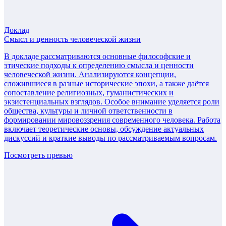
Доклад
Смысл и ценность человеческой жизни
В докладе рассматриваются основные философские и
этические подходы к определению смысла и ценности
человеческой жизни. Анализируются концепции,
сложившиеся в разные исторические эпохи, а также даётся
сопоставление религиозных, гуманистических и
экзистенциальных взглядов. Особое внимание уделяется роли
общества, культуры и личной ответственности в
формировании мировоззрения современного человека. Работа
включает теоретические основы, обсуждение актуальных
дискуссий и краткие выводы по рассматриваемым вопросам.
Посмотреть превью