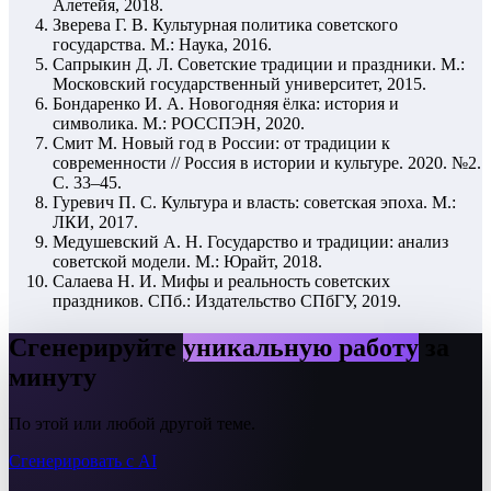
Алетейя, 2018.
Зверева Г. В. Культурная политика советского
государства. М.: Наука, 2016.
Сапрыкин Д. Л. Советские традиции и праздники. М.:
Московский государственный университет, 2015.
Бондаренко И. А. Новогодняя ёлка: история и
символика. М.: РОССПЭН, 2020.
Смит М. Новый год в России: от традиции к
современности // Россия в истории и культуре. 2020. №2.
С. 33–45.
Гуревич П. С. Культура и власть: советская эпоха. М.:
ЛКИ, 2017.
Медушевский А. Н. Государство и традиции: анализ
советской модели. М.: Юрайт, 2018.
Салаева Н. И. Мифы и реальность советских
праздников. СПб.: Издательство СПбГУ, 2019.
Сгенерируйте
уникальную работу
за
минуту
По этой или любой другой теме.
Сгенерировать с AI