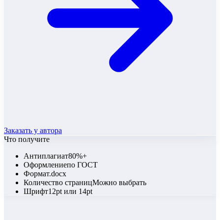
Заказать у автора
Что получите
Антиплагиат
80%+
Оформление
по ГОСТ
Формат
.docx
Количество страниц
Можно выбрать
Шрифт
12pt или 14pt