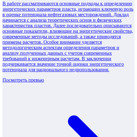
В работе рассматриваются основные подходы к определению
энергетических параметров пласта, играющих ключевую роль
в оценке потенциала нефтегазовых месторождений. Доклад
начинается с анализа теоретических основ и физических
характеристик пластов. Далее последовательно описываются
основные показатели, влияющие на энергетические свойства,
современные методы исследований, а также приводятся
примеры расчетов. Особое внимание уделяется
методологическим аспектам определения параметров и
анализу полученных данных с учетом современных
требований к инженерным расчетам. В заключении
подчеркивается значение точной оценки энергетического
потенциала для рационального недропользования.
Посмотреть превью