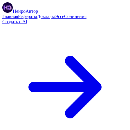
НейроАвтор
Главная
Рефераты
Доклады
Эссе
Сочинения
Создать с AI