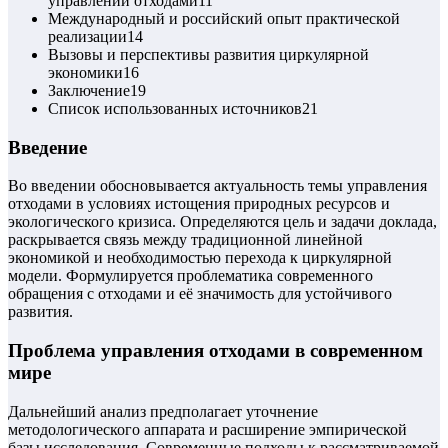
управлении отходами
11
Международный и российский опыт практической
реализации
14
Вызовы и перспективы развития циркулярной
экономики
16
Заключение
19
Список использованных источников
21
Введение
Во введении обосновывается актуальность темы управления
отходами в условиях истощения природных ресурсов и
экологического кризиса. Определяются цель и задачи доклада,
раскрывается связь между традиционной линейной
экономикой и необходимостью перехода к циркулярной
модели. Формулируется проблематика современного
обращения с отходами и её значимость для устойчивого
развития.
Проблема управления отходами в современном
мире
Дальнейший анализ предполагает уточнение
методологического аппарата и расширение эмпирической
базы исследования. Современные подходы к рассматриваемой