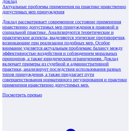
Доклад
Актуальные проблемы применения на практике нравственно
допустимых мер принуждения
Доклад рассматривает современное состояние применения
нравственно допустимых мер принуждения в правовой и
социальной практике. Анализируются теоретические и
практические аспекты, выделяются этические противоречия,
возникающие при реализации подобных мер. Особое
внимание уделяется актуальным проблемам: балансу между
эффективностью воздействия и соблюдением моральных
принципов, а также юридическим ограничениям. Доклад
включает примеры из судебной и административной
практики, анализирует последствия использования разных
типов принуждения, а также предлагает пути
совершенствования нормативного регулирования и практики
применения нравственно допустимых мер.
Посмотреть превью