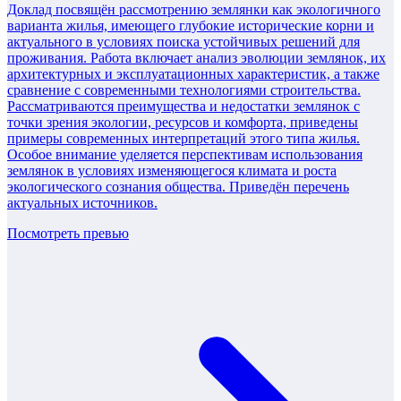
Доклад посвящён рассмотрению землянки как экологичного
варианта жилья, имеющего глубокие исторические корни и
актуального в условиях поиска устойчивых решений для
проживания. Работа включает анализ эволюции землянок, их
архитектурных и эксплуатационных характеристик, а также
сравнение с современными технологиями строительства.
Рассматриваются преимущества и недостатки землянок с
точки зрения экологии, ресурсов и комфорта, приведены
примеры современных интерпретаций этого типа жилья.
Особое внимание уделяется перспективам использования
землянок в условиях изменяющегося климата и роста
экологического сознания общества. Приведён перечень
актуальных источников.
Посмотреть превью