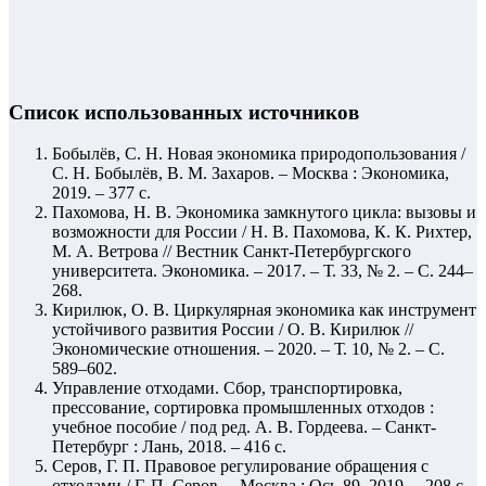
Список использованных источников
Бобылёв, С. Н. Новая экономика природопользования /
С. Н. Бобылёв, В. М. Захаров. – Москва : Экономика,
2019. – 377 с.
Пахомова, Н. В. Экономика замкнутого цикла: вызовы и
возможности для России / Н. В. Пахомова, К. К. Рихтер,
М. А. Ветрова // Вестник Санкт-Петербургского
университета. Экономика. – 2017. – Т. 33, № 2. – С. 244–
268.
Кирилюк, О. В. Циркулярная экономика как инструмент
устойчивого развития России / О. В. Кирилюк //
Экономические отношения. – 2020. – Т. 10, № 2. – С.
589–602.
Управление отходами. Сбор, транспортировка,
прессование, сортировка промышленных отходов :
учебное пособие / под ред. А. В. Гордеева. – Санкт-
Петербург : Лань, 2018. – 416 с.
Серов, Г. П. Правовое регулирование обращения с
отходами / Г. П. Серов. – Москва : Ось-89, 2019. – 208 с.