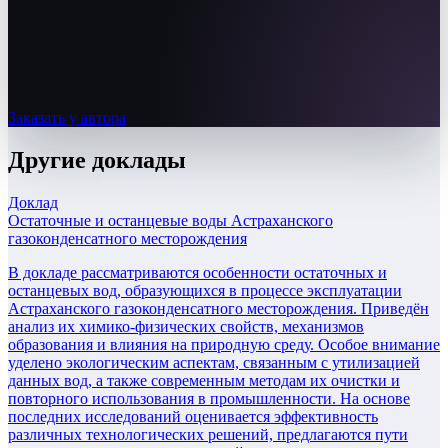
Заказать у автора
Другие
доклады
Доклад
Остаточные и останцевые воды Астраханского
газоконденсатного месторождения
В докладе рассматриваются особенности остаточных и
останцевых вод, образующихся в процессе эксплуатации
Астраханского газоконденсатного месторождения. Приведён
анализ их химико-физических свойств, механизмов
образования и влияния на природную среду. Особое внимание
уделено экологическим аспектам, связанным с утилизацией
данных вод, а также современным методам их очистки и
повторного использования в промышленности. На основе
последних исследований оценивается эффективность
различных технологических решений, предлагаются пути