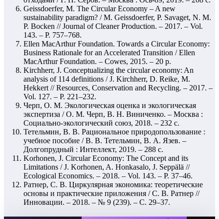
Geissdoerfer, M. The Circular Economy – A new
sustainability paradigm? / M. Geissdoerfer, P. Savaget, N. M.
P. Bocken // Journal of Cleaner Production. – 2017. – Vol.
143. – P. 757–768.
Ellen MacArthur Foundation. Towards a Circular Economy:
Business Rationale for an Accelerated Transition / Ellen
MacArthur Foundation. – Cowes, 2015. – 20 p.
Kirchherr, J. Conceptualizing the circular economy: An
analysis of 114 definitions / J. Kirchherr, D. Reike, M.
Hekkert // Resources, Conservation and Recycling. – 2017. –
Vol. 127. – P. 221–232.
Черп, О. М. Экологическая оценка и экологическая
экспертиза / О. М. Черп, В. Н. Виниченко. – Москва :
Социально-экологический союз, 2018. – 232 с.
Тетельмин, В. В. Рациональное природопользование :
учебное пособие / В. В. Тетельмин, В. А. Язев. –
Долгопрудный : Интеллект, 2019. – 288 с.
Korhonen, J. Circular Economy: The Concept and its
Limitations / J. Korhonen, A. Honkasalo, J. Seppälä //
Ecological Economics. – 2018. – Vol. 143. – P. 37–46.
Ратнер, С. В. Циркулярная экономика: теоретические
основы и практические приложения / С. В. Ратнер //
Инновации. – 2018. – № 9 (239). – С. 29–37.