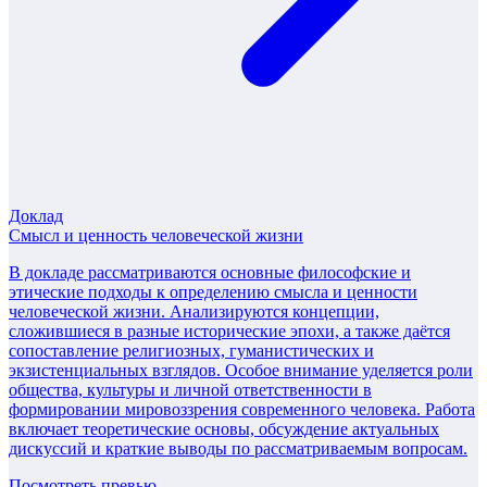
Доклад
Смысл и ценность человеческой жизни
В докладе рассматриваются основные философские и
этические подходы к определению смысла и ценности
человеческой жизни. Анализируются концепции,
сложившиеся в разные исторические эпохи, а также даётся
сопоставление религиозных, гуманистических и
экзистенциальных взглядов. Особое внимание уделяется роли
общества, культуры и личной ответственности в
формировании мировоззрения современного человека. Работа
включает теоретические основы, обсуждение актуальных
дискуссий и краткие выводы по рассматриваемым вопросам.
Посмотреть превью