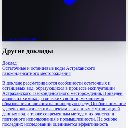
Заказать у автора
Другие
доклады
Доклад
Остаточные и останцевые воды Астраханского
газоконденсатного месторождения
В докладе рассматриваются особенности остаточных и
останцевых вод, образующихся в процессе эксплуатации
Астраханского газоконденсатного месторождения. Приведён
анализ их химико-физических свойств, механизмов
образования и влияния на природную среду. Особое внимание
уделено экологическим аспектам, связанным с утилизацией
данных вод, а также современным методам их очистки и
повторного использования в промышленности. На основе
последних исследований оценивается эффективность