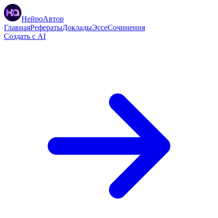
НейроАвтор
Главная
Рефераты
Доклады
Эссе
Сочинения
Создать с AI