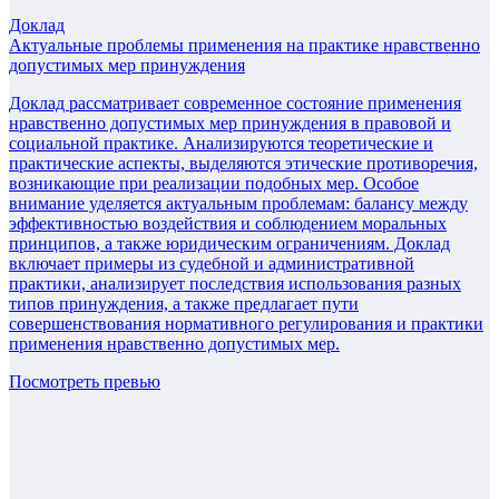
Доклад
Актуальные проблемы применения на практике нравственно
допустимых мер принуждения
Доклад рассматривает современное состояние применения
нравственно допустимых мер принуждения в правовой и
социальной практике. Анализируются теоретические и
практические аспекты, выделяются этические противоречия,
возникающие при реализации подобных мер. Особое
внимание уделяется актуальным проблемам: балансу между
эффективностью воздействия и соблюдением моральных
принципов, а также юридическим ограничениям. Доклад
включает примеры из судебной и административной
практики, анализирует последствия использования разных
типов принуждения, а также предлагает пути
совершенствования нормативного регулирования и практики
применения нравственно допустимых мер.
Посмотреть превью