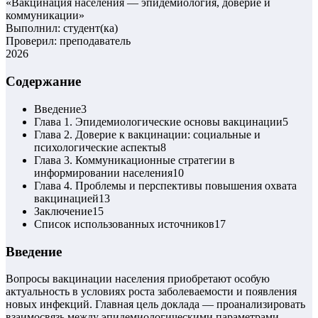
«
Вакцинация населения — эпидемиология, доверие и
коммуникации
»
Выполнил: студент(ка)
Проверил: преподаватель
2026
Содержание
Введение
3
Глава 1. Эпидемиологические основы вакцинации
5
Глава 2. Доверие к вакцинации: социальные и
психологические аспекты
8
Глава 3. Коммуникационные стратегии в
информировании населения
10
Глава 4. Проблемы и перспективы повышения охвата
вакцинацией
13
Заключение
15
Список использованных источников
17
Введение
Вопросы вакцинации населения приобретают особую
актуальность в условиях роста заболеваемости и появления
новых инфекций. Главная цель доклада — проанализировать
взаимосвязь между эпидемиологическими параметрами,