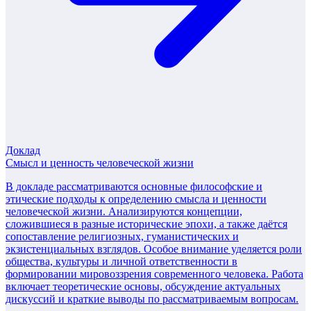
Доклад
Смысл и ценность человеческой жизни
В докладе рассматриваются основные философские и
этические подходы к определению смысла и ценности
человеческой жизни. Анализируются концепции,
сложившиеся в разные исторические эпохи, а также даётся
сопоставление религиозных, гуманистических и
экзистенциальных взглядов. Особое внимание уделяется роли
общества, культуры и личной ответственности в
формировании мировоззрения современного человека. Работа
включает теоретические основы, обсуждение актуальных
дискуссий и краткие выводы по рассматриваемым вопросам.