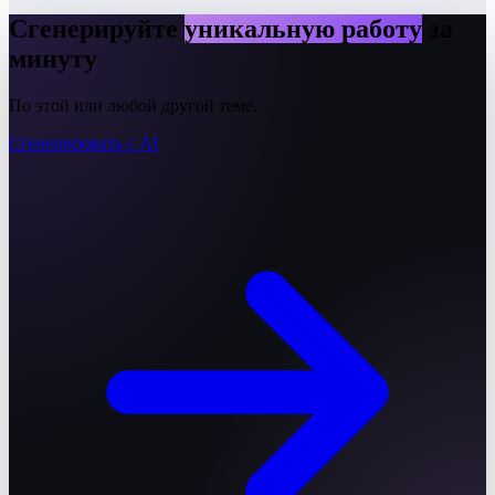
Сгенерируйте
уникальную работу
за
минуту
По этой или любой другой теме.
Сгенерировать с AI