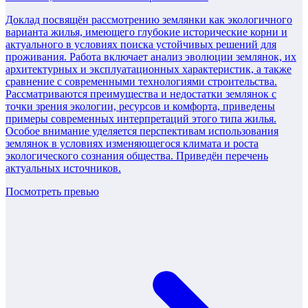
Доклад посвящён рассмотрению землянки как экологичного
варианта жилья, имеющего глубокие исторические корни и
актуального в условиях поиска устойчивых решений для
проживания. Работа включает анализ эволюции землянок, их
архитектурных и эксплуатационных характеристик, а также
сравнение с современными технологиями строительства.
Рассматриваются преимущества и недостатки землянок с
точки зрения экологии, ресурсов и комфорта, приведены
примеры современных интерпретаций этого типа жилья.
Особое внимание уделяется перспективам использования
землянок в условиях изменяющегося климата и роста
экологического сознания общества. Приведён перечень
актуальных источников.
Посмотреть превью