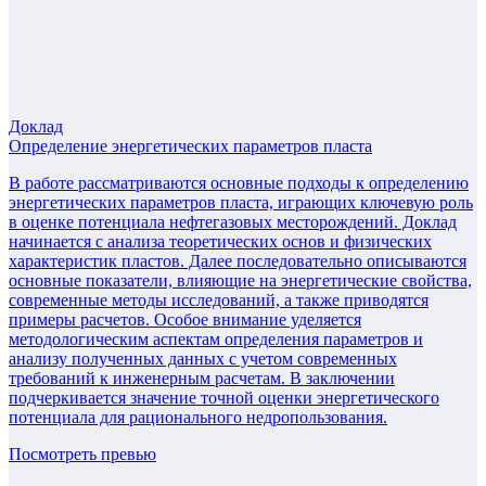
Доклад
Определение энергетических параметров пласта
В работе рассматриваются основные подходы к определению
энергетических параметров пласта, играющих ключевую роль
в оценке потенциала нефтегазовых месторождений. Доклад
начинается с анализа теоретических основ и физических
характеристик пластов. Далее последовательно описываются
основные показатели, влияющие на энергетические свойства,
современные методы исследований, а также приводятся
примеры расчетов. Особое внимание уделяется
методологическим аспектам определения параметров и
анализу полученных данных с учетом современных
требований к инженерным расчетам. В заключении
подчеркивается значение точной оценки энергетического
потенциала для рационального недропользования.
Посмотреть превью