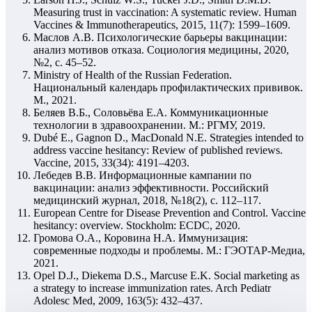
Measuring trust in vaccination: A systematic review. Human
Vaccines & Immunotherapeutics, 2015, 11(7): 1599–1609.
Маслов А.В. Психологические барьеры вакцинации:
анализ мотивов отказа. Социология медицины, 2020,
№2, с. 45–52.
Ministry of Health of the Russian Federation.
Национальный календарь профилактических прививок.
М., 2021.
Беляев В.Б., Соловьёва Е.А. Коммуникационные
технологии в здравоохранении. М.: РГМУ, 2019.
Dubé E., Gagnon D., MacDonald N.E. Strategies intended to
address vaccine hesitancy: Review of published reviews.
Vaccine, 2015, 33(34): 4191–4203.
Лебедев В.В. Информационные кампании по
вакцинации: анализ эффективности. Российский
медицинский журнал, 2018, №18(2), с. 112–117.
European Centre for Disease Prevention and Control. Vaccine
hesitancy: overview. Stockholm: ECDC, 2020.
Громова О.А., Коровина Н.А. Иммунизация:
современные подходы и проблемы. М.: ГЭОТАР-Медиа,
2021.
Opel D.J., Diekema D.S., Marcuse E.K. Social marketing as
a strategy to increase immunization rates. Arch Pediatr
Adolesc Med, 2009, 163(5): 432–437.