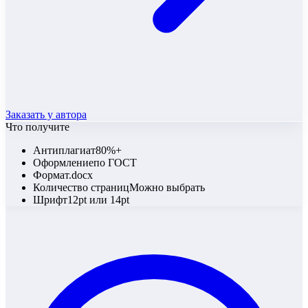
Заказать у автора
Что получите
Антиплагиат
80%+
Оформление
по ГОСТ
Формат
.docx
Количество страниц
Можно выбрать
Шрифт
12pt или 14pt