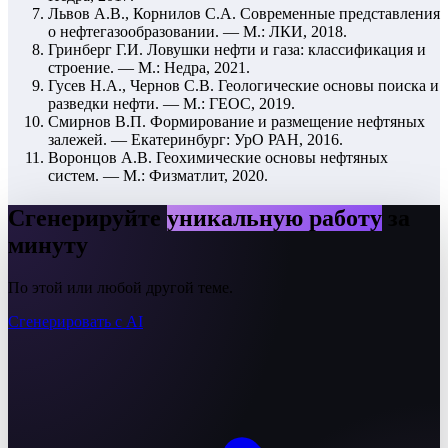
Львов А.В., Корнилов С.А. Современные представления
о нефтегазообразовании. — М.: ЛКИ, 2018.
Гринберг Г.И. Ловушки нефти и газа: классификация и
строение. — М.: Недра, 2021.
Гусев Н.А., Чернов С.В. Геологические основы поиска и
разведки нефти. — М.: ГЕОС, 2019.
Смирнов В.П. Формирование и размещение нефтяных
залежей. — Екатеринбург: УрО РАН, 2016.
Воронцов А.В. Геохимические основы нефтяных
систем. — М.: Физматлит, 2020.
Сгенерируйте
уникальную работу
за
минуту
По этой или любой другой теме.
Сгенерировать с AI