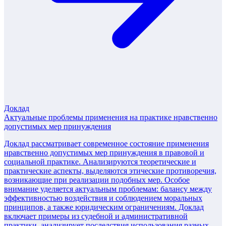
Доклад
Актуальные проблемы применения на практике нравственно
допустимых мер принуждения
Доклад рассматривает современное состояние применения
нравственно допустимых мер принуждения в правовой и
социальной практике. Анализируются теоретические и
практические аспекты, выделяются этические противоречия,
возникающие при реализации подобных мер. Особое
внимание уделяется актуальным проблемам: балансу между
эффективностью воздействия и соблюдением моральных
принципов, а также юридическим ограничениям. Доклад
включает примеры из судебной и административной
практики, анализирует последствия использования разных