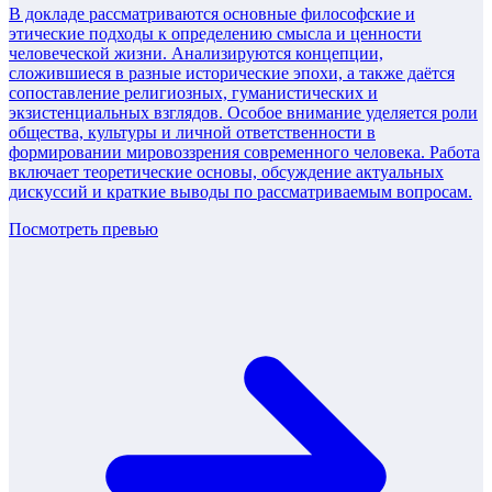
В докладе рассматриваются основные философские и
этические подходы к определению смысла и ценности
человеческой жизни. Анализируются концепции,
сложившиеся в разные исторические эпохи, а также даётся
сопоставление религиозных, гуманистических и
экзистенциальных взглядов. Особое внимание уделяется роли
общества, культуры и личной ответственности в
формировании мировоззрения современного человека. Работа
включает теоретические основы, обсуждение актуальных
дискуссий и краткие выводы по рассматриваемым вопросам.
Посмотреть превью