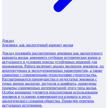
Доклад
Землянка, как экологичный вариант жилья
Доклад посвящён рассмотрению землянки как экологичного
варианта жилья, имеющего глубокие исторические корни и
актуального в условиях поиска устойчивых решений для
проживания. Работа включает анализ эволюции землянок, их
архитектурных и эксплуатационных характеристик, а также
сравнение с современными технологиями строительства.
Рассматриваются преимущества и недостатки землянок с
точки зрения экологии, ресурсов и комфорта, приведены
примеры современных интерпретаций этого типа жилья.
Особое внимание уделяется перспективам использования
землянок в условиях изменяющегося климата и роста
экологического сознания общества. Приведён перечень
актуальных источников.