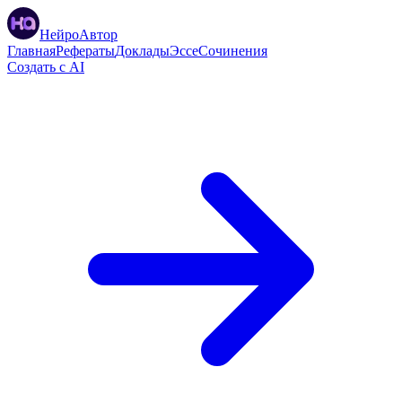
НейроАвтор
Главная
Рефераты
Доклады
Эссе
Сочинения
Создать с AI