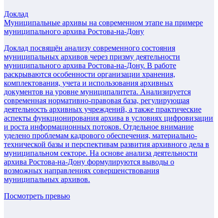
Доклад
Муниципальные архивы на современном этапе на примере
муниципального архива Ростова-на-Дону
Доклад посвящён анализу современного состояния
муниципальных архивов через призму деятельности
муниципального архива Ростова-на-Дону. В работе
раскрываются особенности организации хранения,
комплектования, учета и использования архивных
документов на уровне муниципалитета. Анализируется
современная нормативно-правовая база, регулирующая
деятельность архивных учреждений, а также практические
аспекты функционирования архива в условиях цифровизации
и роста информационных потоков. Отдельное внимание
уделено проблемам кадрового обеспечения, материально-
технической базы и перспективам развития архивного дела в
муниципальном секторе. На основе анализа деятельности
архива Ростова-на-Дону формулируются выводы о
возможных направлениях совершенствования
муниципальных архивов.
Посмотреть превью