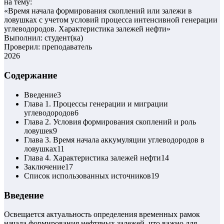
на тему:
«
Время начала формирования скоплений или залежи в
ловушках с учетом условий процесса интенсивной генерации
углеводородов. Характеристика залежей нефти
»
Выполнил: студент(ка)
Проверил: преподаватель
2026
Содержание
Введение
3
Глава 1. Процессы генерации и миграции
углеводородов
6
Глава 2. Условия формирования скоплений и роль
ловушек
9
Глава 3. Время начала аккумуляции углеводородов в
ловушках
11
Глава 4. Характеристика залежей нефти
14
Заключение
17
Список использованных источников
19
Введение
Освещается актуальность определения временных рамок
начала формирования нефтяных залежей, что важно для