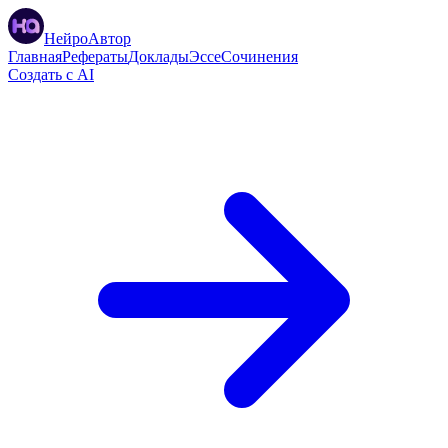
НейроАвтор
Главная
Рефераты
Доклады
Эссе
Сочинения
Создать с AI