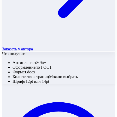
Заказать у автора
Что получите
Антиплагиат
80%+
Оформление
по ГОСТ
Формат
.docx
Количество страниц
Можно выбрать
Шрифт
12pt или 14pt