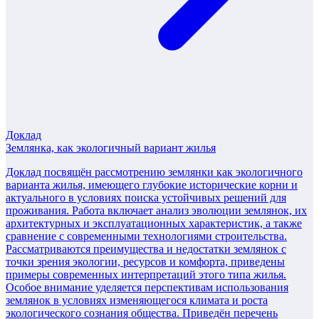
Доклад
Землянка, как экологичный вариант жилья
Доклад посвящён рассмотрению землянки как экологичного
варианта жилья, имеющего глубокие исторические корни и
актуального в условиях поиска устойчивых решений для
проживания. Работа включает анализ эволюции землянок, их
архитектурных и эксплуатационных характеристик, а также
сравнение с современными технологиями строительства.
Рассматриваются преимущества и недостатки землянок с
точки зрения экологии, ресурсов и комфорта, приведены
примеры современных интерпретаций этого типа жилья.
Особое внимание уделяется перспективам использования
землянок в условиях изменяющегося климата и роста
экологического сознания общества. Приведён перечень