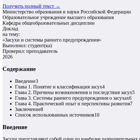
Получить полный текст →
Министерство образования и науки Российской Федерации
Образовательное учреждение высшего образования
Кафедра общеобразовательных дисциплин
Доклад
на тему:
«
Засухи и системы раннего предупреждения
»
Выполнил: студент(ка)
Проверил: преподаватель
2026
Содержание
Введение
3
Глава 1. Понятие и классификация засух
4
Глава 2. Причины возникновения и последствия засух
5
Глава 3. Системы раннего предупреждения о засухах
6
Глава 4. Практический опыт и перспективы развития
7
Заключение
8
Список использованных источников
10
Введение
Засухи представляют собой одни из наиболее разрушительных 