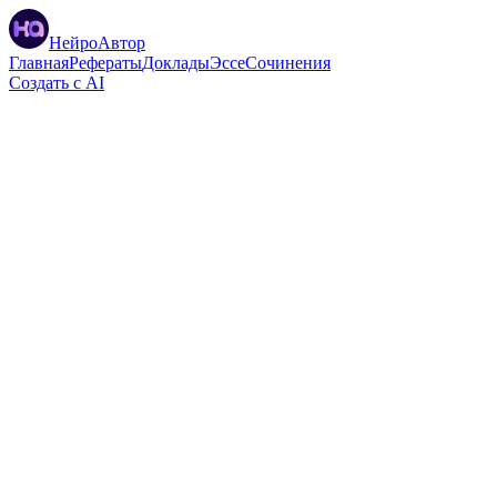
НейроАвтор
Главная
Рефераты
Доклады
Эссе
Сочинения
Создать с AI